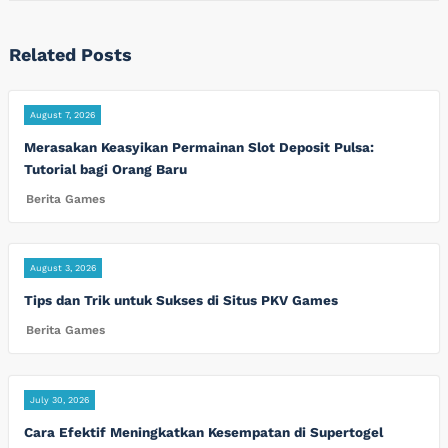
Related Posts
August 7, 2026
Merasakan Keasyikan Permainan Slot Deposit Pulsa:
Tutorial bagi Orang Baru
Berita Games
August 3, 2026
Tips dan Trik untuk Sukses di Situs PKV Games
Berita Games
July 30, 2026
Cara Efektif Meningkatkan Kesempatan di Supertogel