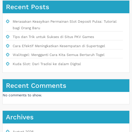
Recent Posts
Merasakan Keasyikan Permainan Slot Deposit Pulsa: Tutorial
bagi Orang Baru
Tips dan Trik untuk Sukses di Situs PKV Games
Cara Efektif Meningkatkan Kesempatan di Supertogel
Walitogel: Mengganti Cara Kita Semua Bertaruh Togel
Kuda Slot: Dari Tradisi ke dalam Digital
Recent Comments
No comments to show.
Archives
August 2026