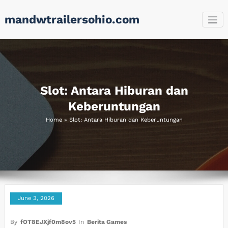
Skip
mandwtrailersohio.com
to
content
Slot: Antara Hiburan dan
Keberuntungan
Home
»
Slot: Antara Hiburan dan Keberuntungan
June 3, 2026
By
fOT8EJXjf0m8ov5
In
Berita Games