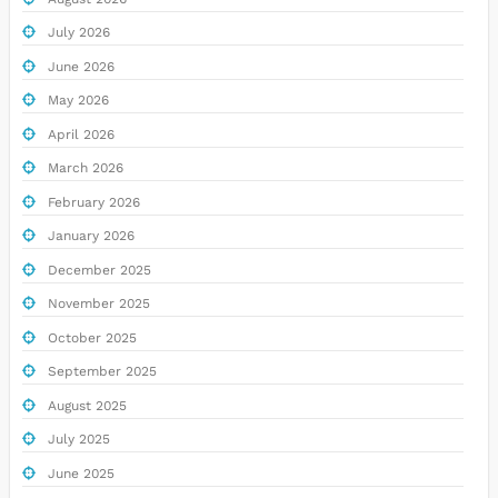
July 2026
June 2026
May 2026
April 2026
March 2026
February 2026
January 2026
December 2025
November 2025
October 2025
September 2025
August 2025
July 2025
June 2025