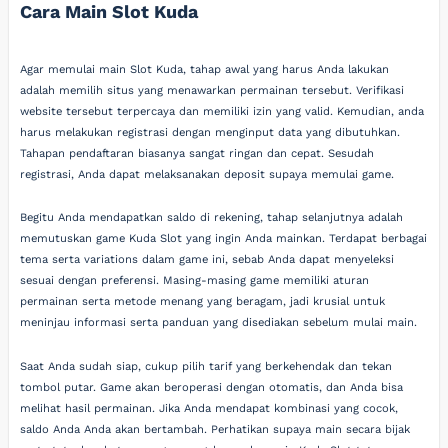
Cara Main Slot Kuda
Agar memulai main Slot Kuda, tahap awal yang harus Anda lakukan
adalah memilih situs yang menawarkan permainan tersebut. Verifikasi
website tersebut terpercaya dan memiliki izin yang valid. Kemudian, anda
harus melakukan registrasi dengan menginput data yang dibutuhkan.
Tahapan pendaftaran biasanya sangat ringan dan cepat. Sesudah
registrasi, Anda dapat melaksanakan deposit supaya memulai game.
Begitu Anda mendapatkan saldo di rekening, tahap selanjutnya adalah
memutuskan game Kuda Slot yang ingin Anda mainkan. Terdapat berbagai
tema serta variations dalam game ini, sebab Anda dapat menyeleksi
sesuai dengan preferensi. Masing-masing game memiliki aturan
permainan serta metode menang yang beragam, jadi krusial untuk
meninjau informasi serta panduan yang disediakan sebelum mulai main.
Saat Anda sudah siap, cukup pilih tarif yang berkehendak dan tekan
tombol putar. Game akan beroperasi dengan otomatis, dan Anda bisa
melihat hasil permainan. Jika Anda mendapat kombinasi yang cocok,
saldo Anda Anda akan bertambah. Perhatikan supaya main secara bijak