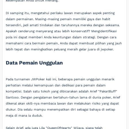
kesempatan Anda untuk menang.
Di samping itu, mengetahui perilaku lawan merupakan aspek penting
dalam permainan. Masing-masing pemain memiliki gaya dan habit
tersendiri, jadi amati tindakan dan taruhannya mereka dengan seksama.
Apakah cenderung menyerang atau lebih konservatif? Mengidentifikasi
pola ini dapat memberi Anda keuntungan dalam strategi. Dengan cara
memahami cara bermain pemain, Anda dapat membuat pilihan yang jauh
lebih tepat dan meningkatkan peluang meraih gelar juara di jwpoker.
Data Pemain Unggulan
Pada turnamen JWPoker kali ini, beberapa pemain unggulan menarik
perhatian melalui kemampuan dan dedikasi para pemain dalam
kompetisi. Salah satu tokoh yang dibicarakan adalah Arief "PakarBluff"
Santoso. Dengan pengalaman bertahun-tahun lama di dunia poker, Arief
dikenal akan skill-nya membaca lawan dan melakukan risiko yang dapat
diukur. Dia selalu mampu menempatkan diri sebagai bahaya di setiap
meja di mana ia duduk.
Selain Arief, ada juga Lila "QueenOfHearts" Wijaya, siapa telah