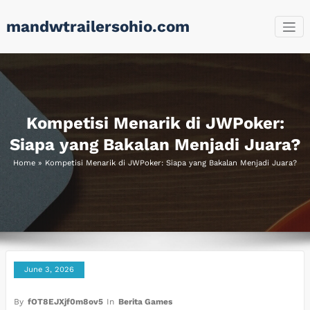
Skip
mandwtrailersohio.com
to
content
Kompetisi Menarik di JWPoker:
Siapa yang Bakalan Menjadi Juara?
Home
»
Kompetisi Menarik di JWPoker: Siapa yang Bakalan Menjadi Juara?
June 3, 2026
By
fOT8EJXjf0m8ov5
In
Berita Games