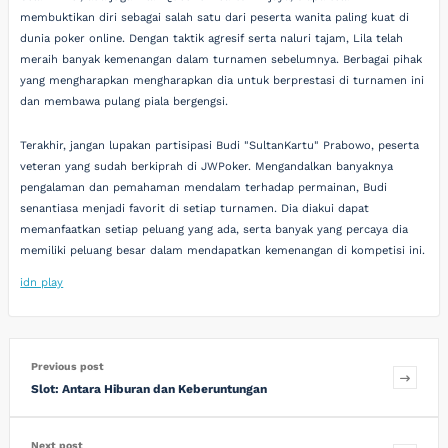
membuktikan diri sebagai salah satu dari peserta wanita paling kuat di
dunia poker online. Dengan taktik agresif serta naluri tajam, Lila telah
meraih banyak kemenangan dalam turnamen sebelumnya. Berbagai pihak
yang mengharapkan mengharapkan dia untuk berprestasi di turnamen ini
dan membawa pulang piala bergengsi.
Terakhir, jangan lupakan partisipasi Budi "SultanKartu" Prabowo, peserta
veteran yang sudah berkiprah di JWPoker. Mengandalkan banyaknya
pengalaman dan pemahaman mendalam terhadap permainan, Budi
senantiasa menjadi favorit di setiap turnamen. Dia diakui dapat
memanfaatkan setiap peluang yang ada, serta banyak yang percaya dia
memiliki peluang besar dalam mendapatkan kemenangan di kompetisi ini.
idn play
Previous post
Slot: Antara Hiburan dan Keberuntungan
Next post