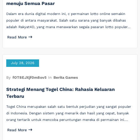
menuju Semua Pasar
Dalam era dunia digital modern ini, c permainan lotto online semakin
populer di antara masyarakat. Salah satu sarana yang banyak dibahas
adalah Rakyat4D, yang mana menawarkan segala pasaran lotto populer…
Read More
July 28, 2026
By
fOT8EJXjf0m8ov5
In
Berita Games
Strategi Menang Togel China: Rahasia Keluaran
Terbaru
Togel China merupakan salah satu bentuk perjudian yang sangat populer
di Indonesia. Dengan sistem yang menarik dan hasil yang cepat, banyak
orang tertarik untuk mencoba peruntungan mereka di permainan ini.…
Read More