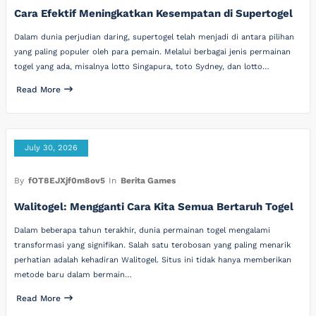
Cara Efektif Meningkatkan Kesempatan di Supertogel
Dalam dunia perjudian daring, supertogel telah menjadi di antara pilihan
yang paling populer oleh para pemain. Melalui berbagai jenis permainan
togel yang ada, misalnya lotto Singapura, toto Sydney, dan lotto…
Read More
July 30, 2026
By
fOT8EJXjf0m8ov5
In
Berita Games
Walitogel: Mengganti Cara Kita Semua Bertaruh Togel
Dalam beberapa tahun terakhir, dunia permainan togel mengalami
transformasi yang signifikan. Salah satu terobosan yang paling menarik
perhatian adalah kehadiran Walitogel. Situs ini tidak hanya memberikan
metode baru dalam bermain…
Read More