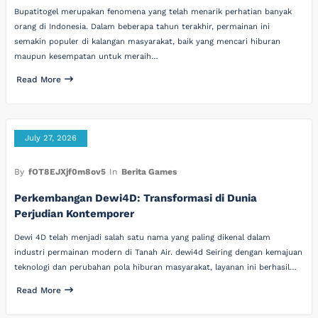
Bupatitogel merupakan fenomena yang telah menarik perhatian banyak
orang di Indonesia. Dalam beberapa tahun terakhir, permainan ini
semakin populer di kalangan masyarakat, baik yang mencari hiburan
maupun kesempatan untuk meraih…
Read More
July 27, 2026
By
fOT8EJXjf0m8ov5
In
Berita Games
Perkembangan Dewi4D: Transformasi di Dunia
Perjudian Kontemporer
Dewi 4D telah menjadi salah satu nama yang paling dikenal dalam
industri permainan modern di Tanah Air. dewi4d Seiring dengan kemajuan
teknologi dan perubahan pola hiburan masyarakat, layanan ini berhasil…
Read More