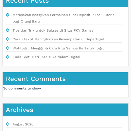
Recent Posts
Merasakan Keasyikan Permainan Slot Deposit Pulsa: Tutorial
bagi Orang Baru
Tips dan Trik untuk Sukses di Situs PKV Games
Cara Efektif Meningkatkan Kesempatan di Supertogel
Walitogel: Mengganti Cara Kita Semua Bertaruh Togel
Kuda Slot: Dari Tradisi ke dalam Digital
Recent Comments
No comments to show.
Archives
August 2026