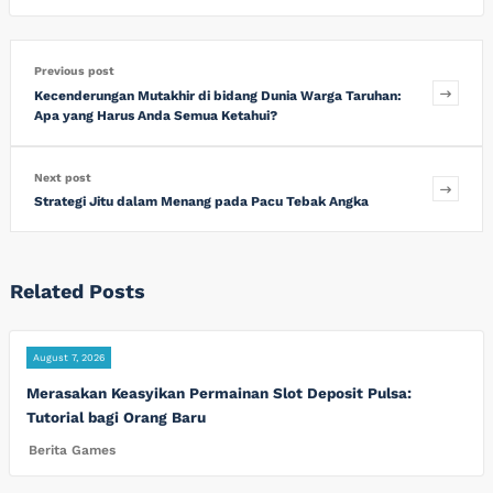
Previous post
Kecenderungan Mutakhir di bidang Dunia Warga Taruhan:
Apa yang Harus Anda Semua Ketahui?
Next post
Strategi Jitu dalam Menang pada Pacu Tebak Angka
Related Posts
August 7, 2026
Merasakan Keasyikan Permainan Slot Deposit Pulsa:
Tutorial bagi Orang Baru
Berita Games