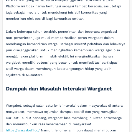
ketertarikan yang sama, serta menyelenggarakan acara-acara lokal.
Platform ini tidak hanya berfungsi sebagai tempat bersosialisasi, tetapi
juga sebagai media untuk mendukung inisiatif komunitas yang
memberikan efek positif bagi komunitas sekitar.
Dalam beberapa tahun terakhir, pemerintah dan beberapa organisasi
non-pemerintah juga mulai memperhatikan peran wargabet dalam
membangun kemandirian warga. Berbagai inisiatif pelatihan dan lokakarya
pun diselenggarakan untuk meningkatkan kemampuan warga agar bisa
menggunakan platform ini lebih efektif. Ini mengindikasikan bahwa
wargabet memiliki potensi yang besar untuk memfasilitasi partisipasi
aktif warga dalam membangun keberlangsungan hidup yang lebih
sejahtera di Nusantara.
Dampak dan Masalah Interaksi Warganet
Wargabet, sebagai salah satu jenis interaksi dalam masyarakat di antara
masyarakat, membawa sejumlah dampak positif dan yang merugikan.
Dari satu sudut pandang, wargabet bisa membangun ikatan antarwarga
dan menumbuhkan rasa kebersamaan di masyarakat.
https://wargabet1.co/
Namun, fenomena ini pun dapat menimbulkan