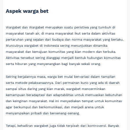
Aspek warga bet
Wargabet dan Wargabet merupakan suatu peristiwa yang tumbuh di
masyarakat tanah air, di mana masyarakat ikut serta dalam aktivitas
pertaruhan yang sejalan dari budaya dan norma masyarakat yang berlaku.
Munculnya wargabet di Indonesia sering menunjukkan dinamika
masyarakat dan kemajuan komunitas yang kian modern dan terbuka.
Aktivitas tersebut sering dianggap menjadi bentuk hubungan komunitas
serta hiburan yang menyenangkan bagi banyak sekali orang.
Seiring berjalannya masa, warga bet mulai bervariasi dalam tampilan
serta metode pelaksanaannya. Dari permainan kuno yang ada di daerah
sampai situs daring yang kian marak, wargabet mencerminkan
kemampuan beradaptasi dan adaptabilitas untuk memuaskan kebutuhan
dan keinginan masyarakat. Hal ini menyediakan tempat untuk komunitas
agar berkumpul dan berkomunikasi, dan menjadi arena untuk
menyampaikan pribadi dan bersenang-senang.
Tetapi, kehadiran wargabet juga tidak terpisah dari kontroversi. Banyak