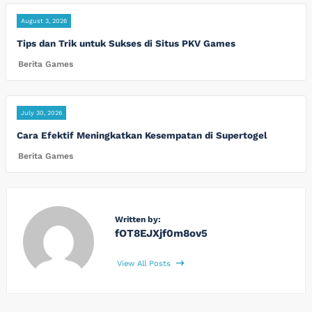
August 3, 2026
Tips dan Trik untuk Sukses di Situs PKV Games
Berita Games
July 30, 2026
Cara Efektif Meningkatkan Kesempatan di Supertogel
Berita Games
Written by:
fOT8EJXjf0m8ov5
View All Posts