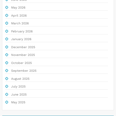
May 2026
April 2026
March 2026
February 2026
January 2026
December 2025
November 2025
October 2025
September 2025
August 2025
July 2025
June 2025
May 2025