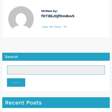
Written by:
fOT8EJXjf0m8ov5
View All Posts
Search
Search
Recent Posts