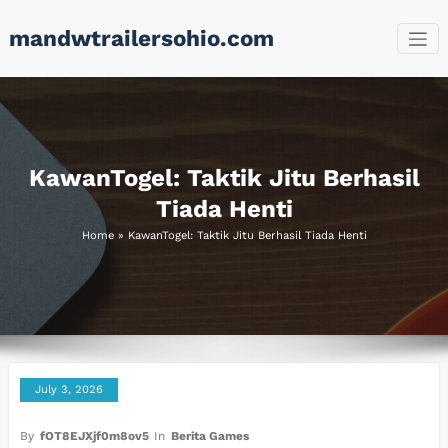
Skip
mandwtrailersohio.com
to
content
KawanTogel: Taktik Jitu Berhasil
Tiada Henti
Home
»
KawanTogel: Taktik Jitu Berhasil Tiada Henti
July 3, 2026
By
fOT8EJXjf0m8ov5
In
Berita Games