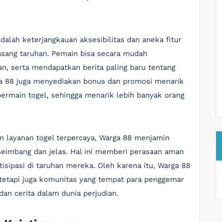
alah keterjangkauan aksesibilitas dan aneka fitur
ng taruhan. Pemain bisa secara mudah
n, serta mendapatkan berita paling baru tentang
a 88 juga menyediakan bonus dan promosi menarik
main togel, sehingga menarik lebih banyak orang
n layanan togel terpercaya, Warga 88 menjamin
eimbang dan jelas. Hal ini memberi perasaan aman
isipasi di taruhan mereka. Oleh karena itu, Warga 88
 tetapi juga komunitas yang tempat para penggemar
an cerita dalam dunia perjudian.