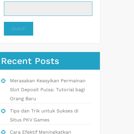
Search
Recent Posts
Merasakan Keasyikan Permainan
Slot Deposit Pulsa: Tutorial bagi
Orang Baru
Tips dan Trik untuk Sukses di
Situs PKV Games
Cara Efektif Meningkatkan