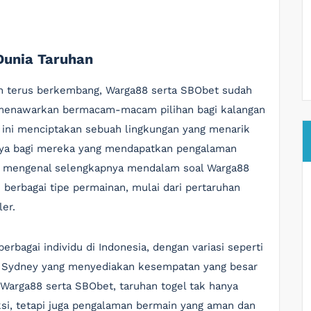
unia Taruhan
an terus berkembang, Warga88 serta SBObet sudah
 menawarkan bermacam-macam pilihan bagi kalangan
s ini menciptakan sebuah lingkungan yang menarik
ya bagi mereka yang mendapatkan pengalaman
n mengenal selengkapnya mendalam soal Warga88
berbagai tipe permainan, mulai dari pertaruhan
ler.
erbagai individu di Indonesia, dengan variasi seperti
el Sydney yang menyediakan kesempatan yang besar
arga88 serta SBObet, taruhan togel tak hanya
i, tetapi juga pengalaman bermain yang aman dan