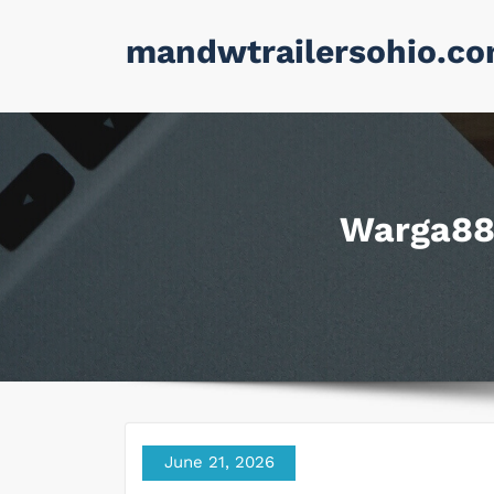
Skip
mandwtrailersohio.c
to
content
Warga88
June 21, 2026