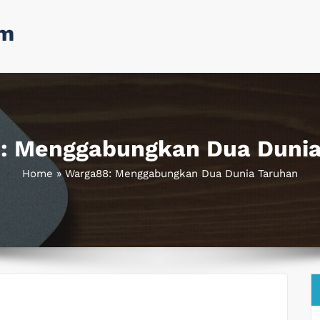
om
: Menggabungkan Dua Dunia
Home
»
Warga88: Menggabungkan Dua Dunia Taruhan