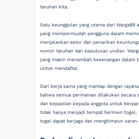
taruhan kita.
Satu keunggulan yang utama dari Warga88 ad
yang mempermudah pengguna dalam memasa
menjalankan setor dan penarikan keuntunga
nomor taruhan dan keputusan undian. Warg
yang makin menambah kesenangan dalam ber
untuk mendaftar.
Dari kerja sama yang mantap dengan layana
bahwa semua permainan dilakukan secara s
dan kepastian kepada anggota untuk berpart
tidak hanya menjadi tempat bermain togel,
togel dapat berjaga dan menghimpun saran d