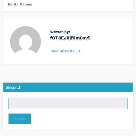
Berita Games
Written by:
fOT8EJXjf0m8ov5
View All Posts
Search
Search