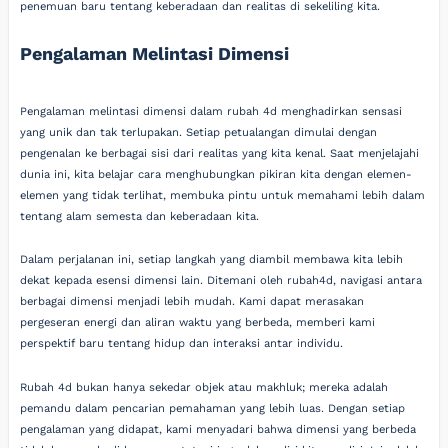
penemuan baru tentang keberadaan dan realitas di sekeliling kita.
Pengalaman Melintasi Dimensi
Pengalaman melintasi dimensi dalam rubah 4d menghadirkan sensasi
yang unik dan tak terlupakan. Setiap petualangan dimulai dengan
pengenalan ke berbagai sisi dari realitas yang kita kenal. Saat menjelajahi
dunia ini, kita belajar cara menghubungkan pikiran kita dengan elemen-
elemen yang tidak terlihat, membuka pintu untuk memahami lebih dalam
tentang alam semesta dan keberadaan kita.
Dalam perjalanan ini, setiap langkah yang diambil membawa kita lebih
dekat kepada esensi dimensi lain. Ditemani oleh rubah4d, navigasi antara
berbagai dimensi menjadi lebih mudah. Kami dapat merasakan
pergeseran energi dan aliran waktu yang berbeda, memberi kami
perspektif baru tentang hidup dan interaksi antar individu.
Rubah 4d bukan hanya sekedar objek atau makhluk; mereka adalah
pemandu dalam pencarian pemahaman yang lebih luas. Dengan setiap
pengalaman yang didapat, kami menyadari bahwa dimensi yang berbeda