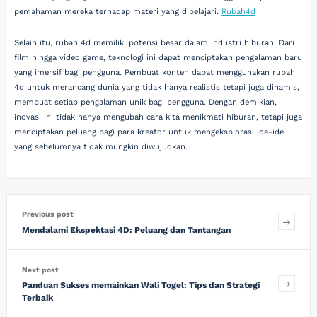
pemahaman mereka terhadap materi yang dipelajari.
Rubah4d
Selain itu, rubah 4d memiliki potensi besar dalam industri hiburan. Dari
film hingga video game, teknologi ini dapat menciptakan pengalaman baru
yang imersif bagi pengguna. Pembuat konten dapat menggunakan rubah
4d untuk merancang dunia yang tidak hanya realistis tetapi juga dinamis,
membuat setiap pengalaman unik bagi pengguna. Dengan demikian,
inovasi ini tidak hanya mengubah cara kita menikmati hiburan, tetapi juga
menciptakan peluang bagi para kreator untuk mengeksplorasi ide-ide
yang sebelumnya tidak mungkin diwujudkan.
Previous post
Mendalami Ekspektasi 4D: Peluang dan Tantangan
Next post
Panduan Sukses memainkan Wali Togel: Tips dan Strategi
Terbaik