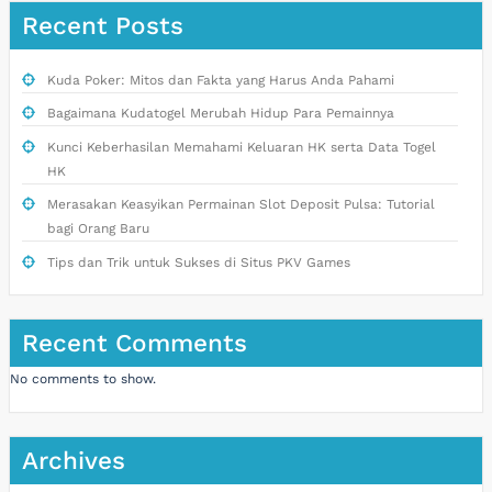
Recent Posts
Kuda Poker: Mitos dan Fakta yang Harus Anda Pahami
Bagaimana Kudatogel Merubah Hidup Para Pemainnya
Kunci Keberhasilan Memahami Keluaran HK serta Data Togel
HK
Merasakan Keasyikan Permainan Slot Deposit Pulsa: Tutorial
bagi Orang Baru
Tips dan Trik untuk Sukses di Situs PKV Games
Recent Comments
No comments to show.
Archives