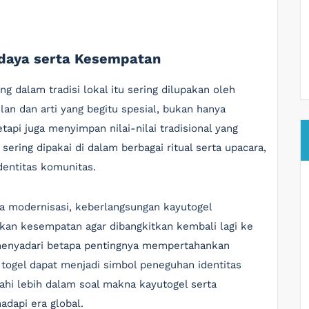
udaya serta Kesempatan
g dalam tradisi lokal itu sering dilupakan oleh
an dan arti yang begitu spesial, bukan hanya
tapi juga menyimpan nilai-nilai tradisional yang
sering dipakai di dalam berbagai ritual serta upacara,
dentitas komunitas.
a modernisasi, keberlangsungan kayutogel
kan kesempatan agar dibangkitkan kembali lagi ke
enyadari betapa pentingnya mempertahankan
 togel dapat menjadi simbol peneguhan identitas
ajahi lebih dalam soal makna kayutogel serta
dapi era global.