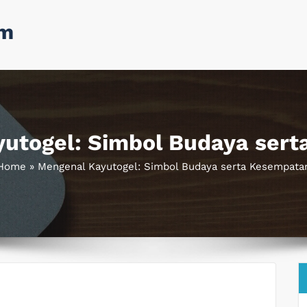
om
utogel: Simbol Budaya ser
Home
»
Mengenal Kayutogel: Simbol Budaya serta Kesempata