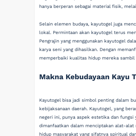
hanya berperan sebagai material fisik, mel
Selain elemen budaya, kayutogel juga me
lokal. Permintaan akan kayutogel terus men
Pengrajin yang menggunakan kayutogel dala
karya seni yang dihasilkan. Dengan memanf
memperbaiki kualitas hidup mereka sambil 
Makna Kebudayaan Kayu T
Kayutogel bisa jadi simbol penting dalam b
kebijaksanaan daerah. Kayutogel, yang be
negeri ini, punya aspek estetika dan fungsi
dimanfaatkan dalam menciptakan alat-alat 
hidup masyarakat yang sifatnya spiritual da