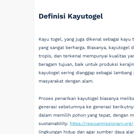
Definisi Kayutogel
Kayu togel, yang juga dikenal sebagai kayu 
yang sangat berharga. Biasanya, kayutogel d
tropis, dan terkenal mempunyai kualitas ya
beragam tujuan, baik untuk produksi keraji
kayutogel sering dianggap sebagai lambang
masyarakat dengan alam.
Proses penarikan kayutogel biasanya meliba
generasi sebelumnya ke generasi berikut
dalam memilih pohon yang tepat, dengan m
sustainability.
https://rescuemissionary.org/
lingkungan hidup dan agar sumber daya alami