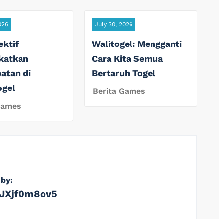
026
July 30, 2026
ektif
Walitogel: Mengganti
katkan
Cara Kita Semua
atan di
Bertaruh Togel
ogel
Berita Games
Games
 by:
JXjf0m8ov5