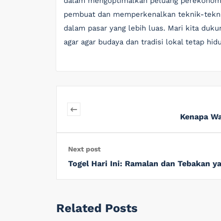
dalam mengoptimalkan peluang perekonomi
pembuat dan memperkenalkan teknik-teknik
dalam pasar yang lebih luas. Mari kita du
agar agar budaya dan tradisi lokal tetap h
Kenapa Wa
Next post
Togel Hari Ini: Ramalan dan Tebakan
Related Posts