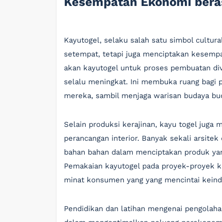
Kesempatan Ekonomi beras
Kayutogel, selaku salah satu simbol cultur
setempat, tetapi juga menciptakan kesemp
akan kayutogel untuk proses pembuatan dive
selalu meningkat. Ini membuka ruang bagi 
mereka, sambil menjaga warisan budaya bud
Selain produksi kerajinan, kayu togel juga 
perancangan interior. Banyak sekali arsitek
bahan bahan dalam menciptakan produk yang u
Pemakaian kayutogel pada proyek-proyek k
minat konsumen yang yang mencintai keind
Pendidikan dan latihan mengenai pengolaha