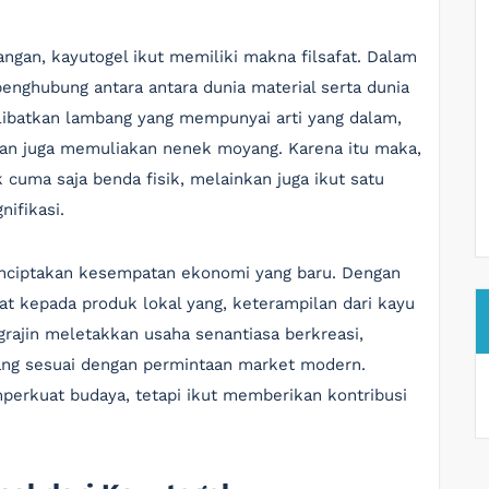
ngan, kayutogel ikut memiliki makna filsafat. Dalam
penghubung antara antara dunia material serta dunia
libatkan lambang yang mempunyai arti yang dalam,
an juga memuliakan nenek moyang. Karena itu maka,
k cuma saja benda fisik, melainkan juga ikut satu
nifikasi.
enciptakan kesempatan ekonomi yang baru. Dengan
t kepada produk lokal yang, keterampilan dari kayu
grajin meletakkan usaha senantiasa berkreasi,
ang sesuai dengan permintaan market modern.
perkuat budaya, tetapi ikut memberikan kontribusi