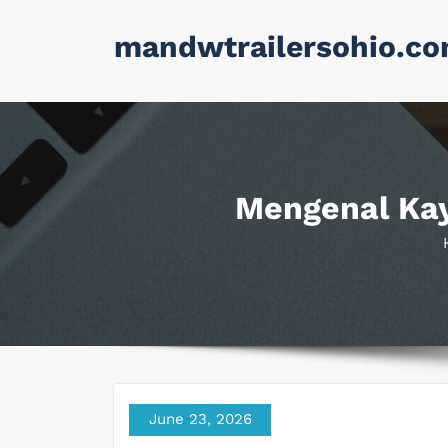
Skip
mandwtrailersohio.c
to
content
Mengenal Kay
June 23, 2026