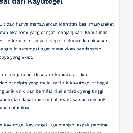
al dari Kayutogel
al, tidak hanya menawarkan identitas bagi masyarakat
atan ekonomi yang sangat menjanjikan. Kebutuhan
rse kerajinan tangan, seperti ukiran dan aksesori,
pengrajin setempat agar menaikkan pendapatan
aya yang exist.
memiliki potensi di sektor konstruksi dan
 dan pencipta yang mulai melirik kayutogel sebagai
nik unik dan bernilai nilai artistik yang tinggi.
onstruksi dapat menambah estetika dan menarik
ahan alaminya.
n kayutogel kayutogel juga menjadi aspek penting