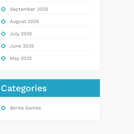
September 2025
August 2025
July 2025
June 2025
May 2025
Categories
Berita Games