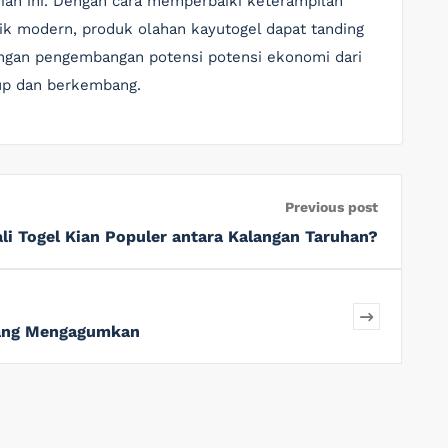
an ini. Dengan cara memperbaiki keterampilan
 modern, produk olahan kayutogel dapat tanding
kungan pengembangan potensi potensi ekonomi dari
idup dan berkembang.
Previous post
li Togel Kian Populer antara Kalangan Taruhan?
 yang Mengagumkan