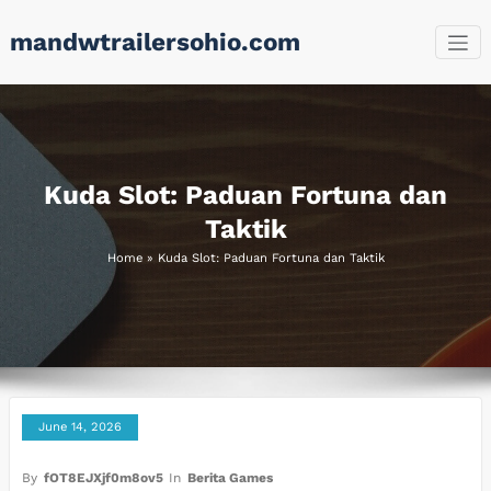
Skip
mandwtrailersohio.com
to
content
Kuda Slot: Paduan Fortuna dan
Taktik
Home
»
Kuda Slot: Paduan Fortuna dan Taktik
June 14, 2026
By
fOT8EJXjf0m8ov5
In
Berita Games