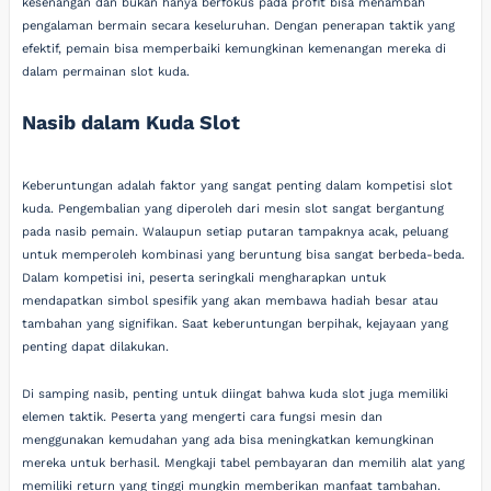
kesenangan dan bukan hanya berfokus pada profit bisa menambah
pengalaman bermain secara keseluruhan. Dengan penerapan taktik yang
efektif, pemain bisa memperbaiki kemungkinan kemenangan mereka di
dalam permainan slot kuda.
Nasib dalam Kuda Slot
Keberuntungan adalah faktor yang sangat penting dalam kompetisi slot
kuda. Pengembalian yang diperoleh dari mesin slot sangat bergantung
pada nasib pemain. Walaupun setiap putaran tampaknya acak, peluang
untuk memperoleh kombinasi yang beruntung bisa sangat berbeda-beda.
Dalam kompetisi ini, peserta seringkali mengharapkan untuk
mendapatkan simbol spesifik yang akan membawa hadiah besar atau
tambahan yang signifikan. Saat keberuntungan berpihak, kejayaan yang
penting dapat dilakukan.
Di samping nasib, penting untuk diingat bahwa kuda slot juga memiliki
elemen taktik. Peserta yang mengerti cara fungsi mesin dan
menggunakan kemudahan yang ada bisa meningkatkan kemungkinan
mereka untuk berhasil. Mengkaji tabel pembayaran dan memilih alat yang
memiliki return yang tinggi mungkin memberikan manfaat tambahan.