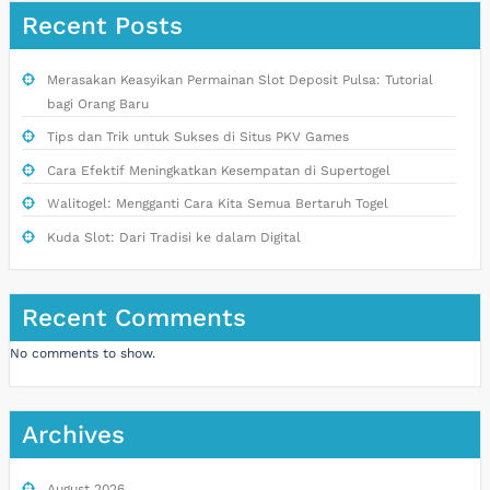
Recent Posts
Merasakan Keasyikan Permainan Slot Deposit Pulsa: Tutorial
bagi Orang Baru
Tips dan Trik untuk Sukses di Situs PKV Games
Cara Efektif Meningkatkan Kesempatan di Supertogel
Walitogel: Mengganti Cara Kita Semua Bertaruh Togel
Kuda Slot: Dari Tradisi ke dalam Digital
Recent Comments
No comments to show.
Archives
August 2026