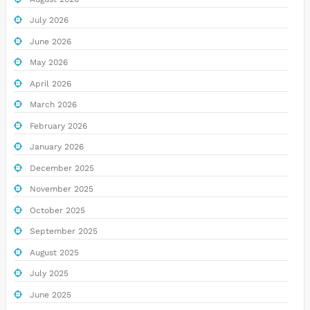
July 2026
June 2026
May 2026
April 2026
March 2026
February 2026
January 2026
December 2025
November 2025
October 2025
September 2025
August 2025
July 2025
June 2025