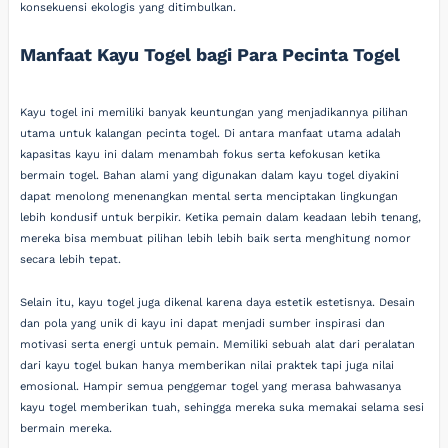
konsekuensi ekologis yang ditimbulkan.
Manfaat Kayu Togel bagi Para Pecinta Togel
Kayu togel ini memiliki banyak keuntungan yang menjadikannya pilihan
utama untuk kalangan pecinta togel. Di antara manfaat utama adalah
kapasitas kayu ini dalam menambah fokus serta kefokusan ketika
bermain togel. Bahan alami yang digunakan dalam kayu togel diyakini
dapat menolong menenangkan mental serta menciptakan lingkungan
lebih kondusif untuk berpikir. Ketika pemain dalam keadaan lebih tenang,
mereka bisa membuat pilihan lebih lebih baik serta menghitung nomor
secara lebih tepat.
Selain itu, kayu togel juga dikenal karena daya estetik estetisnya. Desain
dan pola yang unik di kayu ini dapat menjadi sumber inspirasi dan
motivasi serta energi untuk pemain. Memiliki sebuah alat dari peralatan
dari kayu togel bukan hanya memberikan nilai praktek tapi juga nilai
emosional. Hampir semua penggemar togel yang merasa bahwasanya
kayu togel memberikan tuah, sehingga mereka suka memakai selama sesi
bermain mereka.