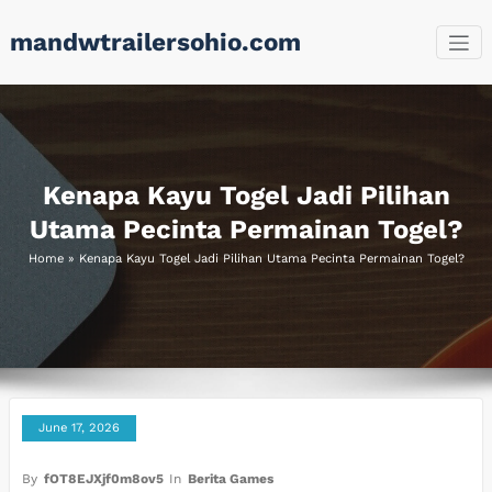
Skip
mandwtrailersohio.com
to
content
Kenapa Kayu Togel Jadi Pilihan
Utama Pecinta Permainan Togel?
Home
»
Kenapa Kayu Togel Jadi Pilihan Utama Pecinta Permainan Togel?
June 17, 2026
By
fOT8EJXjf0m8ov5
In
Berita Games