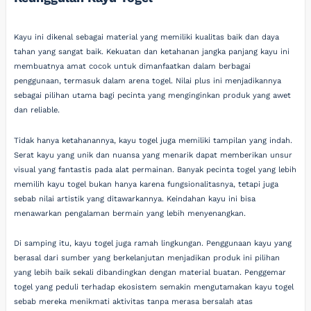
Kayu ini dikenal sebagai material yang memiliki kualitas baik dan daya
tahan yang sangat baik. Kekuatan dan ketahanan jangka panjang kayu ini
membuatnya amat cocok untuk dimanfaatkan dalam berbagai
penggunaan, termasuk dalam arena togel. Nilai plus ini menjadikannya
sebagai pilihan utama bagi pecinta yang menginginkan produk yang awet
dan reliable.
Tidak hanya ketahanannya, kayu togel juga memiliki tampilan yang indah.
Serat kayu yang unik dan nuansa yang menarik dapat memberikan unsur
visual yang fantastis pada alat permainan. Banyak pecinta togel yang lebih
memilih kayu togel bukan hanya karena fungsionalitasnya, tetapi juga
sebab nilai artistik yang ditawarkannya. Keindahan kayu ini bisa
menawarkan pengalaman bermain yang lebih menyenangkan.
Di samping itu, kayu togel juga ramah lingkungan. Penggunaan kayu yang
berasal dari sumber yang berkelanjutan menjadikan produk ini pilihan
yang lebih baik sekali dibandingkan dengan material buatan. Penggemar
togel yang peduli terhadap ekosistem semakin mengutamakan kayu togel
sebab mereka menikmati aktivitas tanpa merasa bersalah atas