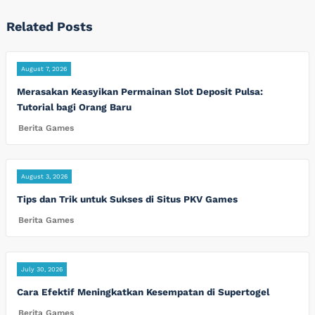
Related Posts
August 7, 2026
Merasakan Keasyikan Permainan Slot Deposit Pulsa:
Tutorial bagi Orang Baru
Berita Games
August 3, 2026
Tips dan Trik untuk Sukses di Situs PKV Games
Berita Games
July 30, 2026
Cara Efektif Meningkatkan Kesempatan di Supertogel
Berita Games