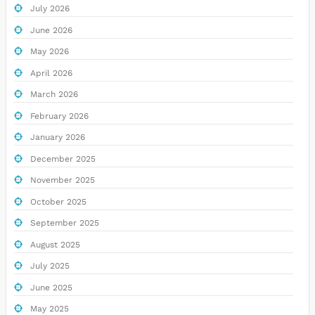
July 2026
June 2026
May 2026
April 2026
March 2026
February 2026
January 2026
December 2025
November 2025
October 2025
September 2025
August 2025
July 2025
June 2025
May 2025