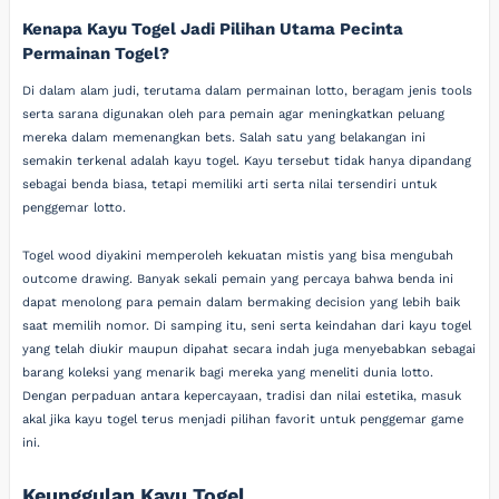
Kenapa Kayu Togel Jadi Pilihan Utama Pecinta
Permainan Togel?
Di dalam alam judi, terutama dalam permainan lotto, beragam jenis tools
serta sarana digunakan oleh para pemain agar meningkatkan peluang
mereka dalam memenangkan bets. Salah satu yang belakangan ini
semakin terkenal adalah kayu togel. Kayu tersebut tidak hanya dipandang
sebagai benda biasa, tetapi memiliki arti serta nilai tersendiri untuk
penggemar lotto.
Togel wood diyakini memperoleh kekuatan mistis yang bisa mengubah
outcome drawing. Banyak sekali pemain yang percaya bahwa benda ini
dapat menolong para pemain dalam bermaking decision yang lebih baik
saat memilih nomor. Di samping itu, seni serta keindahan dari kayu togel
yang telah diukir maupun dipahat secara indah juga menyebabkan sebagai
barang koleksi yang menarik bagi mereka yang meneliti dunia lotto.
Dengan perpaduan antara kepercayaan, tradisi dan nilai estetika, masuk
akal jika kayu togel terus menjadi pilihan favorit untuk penggemar game
ini.
Keunggulan Kayu Togel