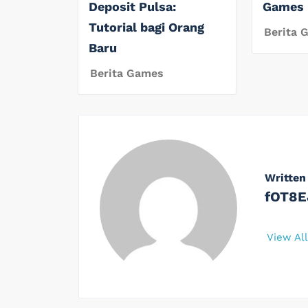
Deposit Pulsa:
Games
Tutorial bagi Orang
Berita 
Baru
Berita Games
Written
fOT8E
View Al