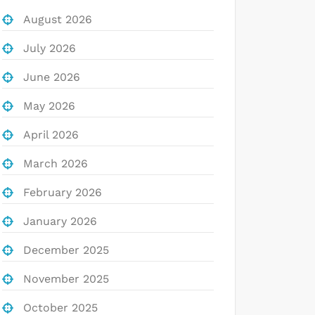
August 2026
July 2026
June 2026
May 2026
April 2026
March 2026
February 2026
January 2026
December 2025
November 2025
October 2025