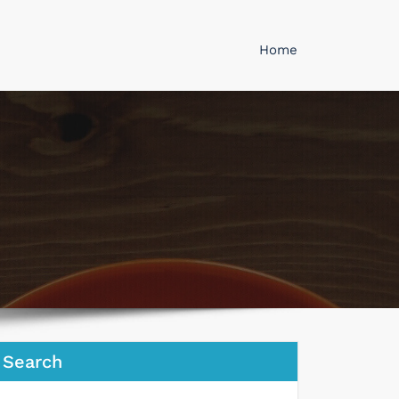
Home
Search