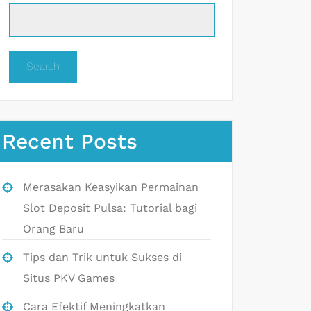
Search
Recent Posts
Merasakan Keasyikan Permainan
Slot Deposit Pulsa: Tutorial bagi
Orang Baru
Tips dan Trik untuk Sukses di
Situs PKV Games
Cara Efektif Meningkatkan