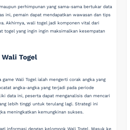
k maupun perhimpunan yang sama-sama bertukar data
as ini, pemain dapat mendapatkan wawasan dan tips
 Akhirnya, wali togel jadi komponen vital dari
t togel yang ingin ingin maksimalkan kesempatan
 Wali Togel
 game Wali Togel ialah mengerti corak angka yang
catat angka-angka yang terjadi pada periode
i data ini, peserta dapat menganalisis dan mencari
 lebih tinggi untuk terulang lagi. Strategi ini
ngka meningkatkan kemungkinan sukses.
rbagi informasi dengan kelompok Wali Togel. Masuk ke