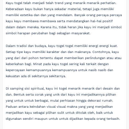
Kayu togel telah menjadi telah trend yang menarik menarik perhatian.
Keberadaan kayu bukan hanya sekadar material, tetapi juga memiliki
memiliki estetika dan dan yang mendalam. Banyak orang percaya percaya
kayu kayu membawa membawa serta mendatangkan hal-hal positif
dalam dalam mereka. Karena itu, tidak heran jika kayu ini menjadi simbol
simbol harapan perubahan bagi sebagian masyarakat.
Dalam tradisi dan budaya, kayu togel togel memiliki energi energi kuat.
Setiap tipe kayu memiliki karakter dan dan maknanya. Contohnya, kayu
yang dari dari pohon tertentu dapat memberikan perlindungan atau atau
keberkahan bagi. Minat pada kayu togel sering kali terkait dengan
kepercayaan kemampuannya kemampuannya untuk nasib nasib dan
kekuatan ada di sekitarnya sekitarnya.
Di samping sisi spiritual, kayu ini togel menarik menarik dari desain dan
dan. Bentuk serta corak yang unik dari kayu ini menjadikannya pilihan
yang untuk untuk berbagai, mulai perhiasan hingga dekorasi rumah.
Paduan antara keindahan visual visual makna yang yang menjadikan
menjadikan kayu sebagai pilihan sulit untuk ditolak oleh, baik untuk
digunakan sendiri maupun untuk untuk dijadikan kepada orang terkasih.