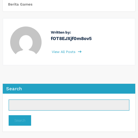
Berita Games
Written by:
fOT8EJXjf0m8ov5
View All Posts
Search
Search