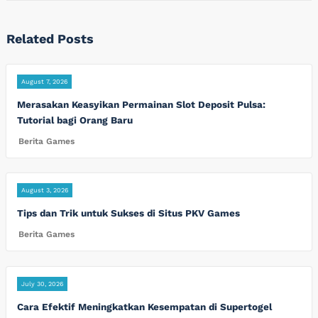
Related Posts
August 7, 2026
Merasakan Keasyikan Permainan Slot Deposit Pulsa:
Tutorial bagi Orang Baru
Berita Games
August 3, 2026
Tips dan Trik untuk Sukses di Situs PKV Games
Berita Games
July 30, 2026
Cara Efektif Meningkatkan Kesempatan di Supertogel