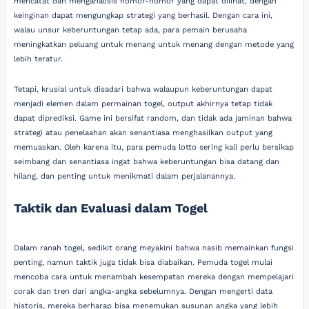
mencatat dan menganalisis nomor-nomor yang dapat dilihat, dengan
keinginan dapat mengungkap strategi yang berhasil. Dengan cara ini,
walau unsur keberuntungan tetap ada, para pemain berusaha
meningkatkan peluang untuk menang untuk menang dengan metode yang
lebih teratur.
Tetapi, krusial untuk disadari bahwa walaupun keberuntungan dapat
menjadi elemen dalam permainan togel, output akhirnya tetap tidak
dapat diprediksi. Game ini bersifat random, dan tidak ada jaminan bahwa
strategi atau penelaahan akan senantiasa menghasilkan output yang
memuaskan. Oleh karena itu, para pemuda lotto sering kali perlu bersikap
seimbang dan senantiasa ingat bahwa keberuntungan bisa datang dan
hilang, dan penting untuk menikmati dalam perjalanannya.
Taktik dan Evaluasi dalam Togel
Dalam ranah togel, sedikit orang meyakini bahwa nasib memainkan fungsi
penting, namun taktik juga tidak bisa diabaikan. Pemuda togel mulai
mencoba cara untuk menambah kesempatan mereka dengan mempelajari
corak dan tren dari angka-angka sebelumnya. Dengan mengerti data
historis, mereka berharap bisa menemukan susunan angka yang lebih