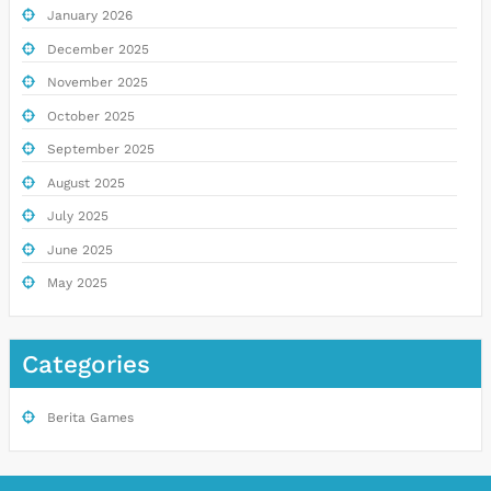
January 2026
December 2025
November 2025
October 2025
September 2025
August 2025
July 2025
June 2025
May 2025
Categories
Berita Games