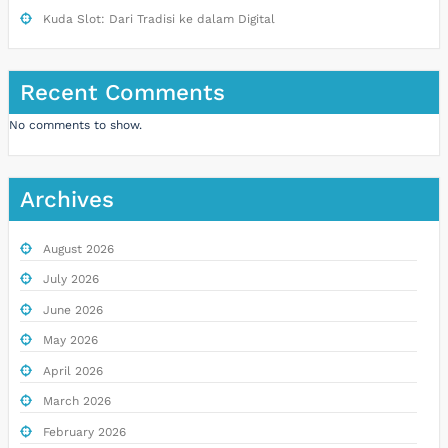
Kuda Slot: Dari Tradisi ke dalam Digital
Recent Comments
No comments to show.
Archives
August 2026
July 2026
June 2026
May 2026
April 2026
March 2026
February 2026