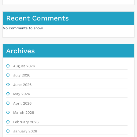
Recent Comments
No comments to show.
Archives
August 2026
July 2026
June 2026
May 2026
April 2026
March 2026
February 2026
January 2026