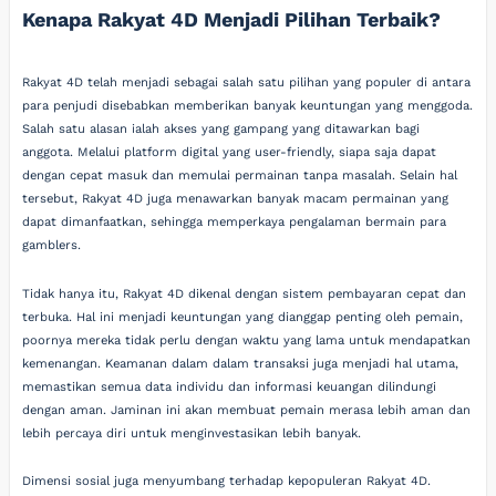
Kenapa Rakyat 4D Menjadi Pilihan Terbaik?
Rakyat 4D telah menjadi sebagai salah satu pilihan yang populer di antara
para penjudi disebabkan memberikan banyak keuntungan yang menggoda.
Salah satu alasan ialah akses yang gampang yang ditawarkan bagi
anggota. Melalui platform digital yang user-friendly, siapa saja dapat
dengan cepat masuk dan memulai permainan tanpa masalah. Selain hal
tersebut, Rakyat 4D juga menawarkan banyak macam permainan yang
dapat dimanfaatkan, sehingga memperkaya pengalaman bermain para
gamblers.
Tidak hanya itu, Rakyat 4D dikenal dengan sistem pembayaran cepat dan
terbuka. Hal ini menjadi keuntungan yang dianggap penting oleh pemain,
poornya mereka tidak perlu dengan waktu yang lama untuk mendapatkan
kemenangan. Keamanan dalam dalam transaksi juga menjadi hal utama,
memastikan semua data individu dan informasi keuangan dilindungi
dengan aman. Jaminan ini akan membuat pemain merasa lebih aman dan
lebih percaya diri untuk menginvestasikan lebih banyak.
Dimensi sosial juga menyumbang terhadap kepopuleran Rakyat 4D.