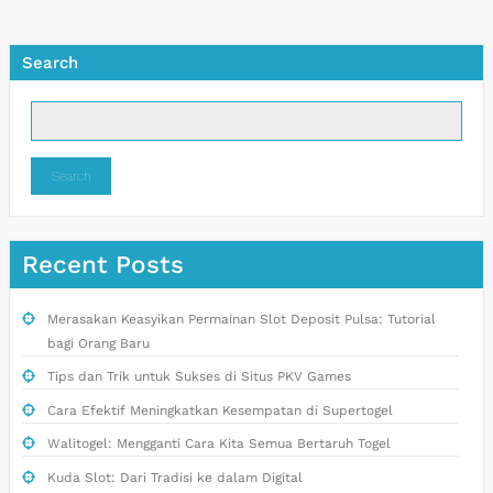
Search
Search
Recent Posts
Merasakan Keasyikan Permainan Slot Deposit Pulsa: Tutorial
bagi Orang Baru
Tips dan Trik untuk Sukses di Situs PKV Games
Cara Efektif Meningkatkan Kesempatan di Supertogel
Walitogel: Mengganti Cara Kita Semua Bertaruh Togel
Kuda Slot: Dari Tradisi ke dalam Digital