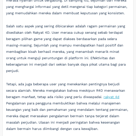
merasa nyaman untuk bergabung. Di samping itu, sejumlah dari mereka
yang menghargai informasi yang detil mengenai tiap kategori permainan,
yang memudahkan mereka dalam membuat keputusan yang konsisten.
Salah satu aspek yang sering dibicarakan adalah ragam permainan yang
disediakan oleh Rakyat 4D. User merasa cukup senang sebab terdapat
beragam pilihan game yang dapat diakses berdasarkan pada selera
masing-masing. Sejumlah yang mampu mendapatkan hasil positif dan
membagikan kisah berhasil mereka, yang menambah menarik minat
orang untuk menguji peruntungan di platform ini. Efektivitas dan
keberagaman ini menjadi dari sekian banyak daya pikat utama bagi para
penjudi.
Tetapi, ada juga beberapa user yang menekankan pentingnya berjudi
secara alamiah. Mereka mengatakan bahwa meskipun R4D menawarkan
beragam manfaat, tetap ada risiko yang perlu diwaspadai.
rakyat 4d
Pengalaman para pengguna membuktikan bahwa melalui manajemen
keuangan yang baik dan pemahaman yang mendalam tentang permainan,
mereka dapat merasakan pengalaman bermain tanpa terjerat dalam
masalah perjudian. Ulasan ini menjadi peringatan bahwa kesenangan
dalam bermain harus diimbangi dengan cara kewajiban.