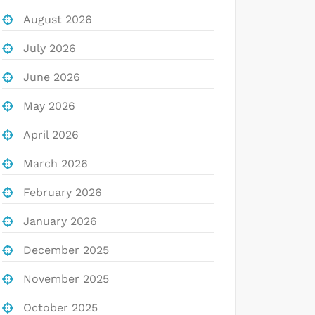
August 2026
July 2026
June 2026
May 2026
April 2026
March 2026
February 2026
January 2026
December 2025
November 2025
October 2025