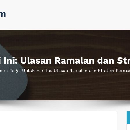
om
i Ini: Ulasan Ramalan dan St
me
»
Togel Untuk Hari Ini: Ulasan Ramalan dan Strategi Perma