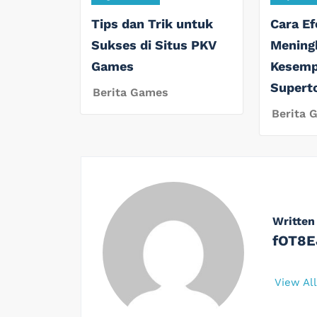
Tips dan Trik untuk
Cara Ef
Sukses di Situs PKV
Mening
Games
Kesemp
Supert
Berita Games
Berita 
Written
fOT8E
View Al