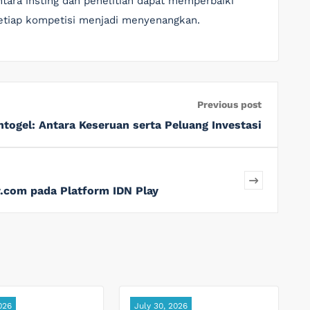
ara insting dan penelitian dapat memperbaiki
etiap kompetisi menjadi menyenangkan.
Previous post
togel: Antara Keseruan serta Peluang Investasi
com pada Platform IDN Play
026
July 30, 2026