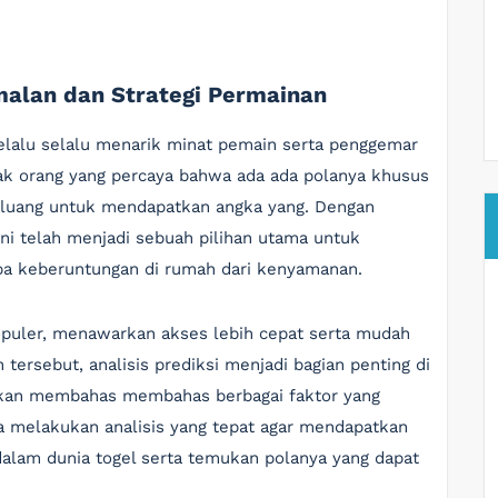
amalan dan Strategi Permainan
 selalu selalu menarik minat pemain serta penggemar
ak orang yang percaya bahwa ada ada polanya khusus
eluang untuk mendapatkan angka yang. Dengan
ini telah menjadi sebuah pilihan utama untuk
a keberuntungan di rumah dari kenyamanan.
populer, menawarkan akses lebih cepat serta mudah
tersebut, analisis prediksi menjadi bagian penting di
ta akan membahas membahas berbagai faktor yang
a melakukan analisis yang tepat agar mendapatkan
e dalam dunia togel serta temukan polanya yang dapat