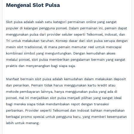
Mengenal Slot Pulsa
Slot pulsa adalah salah satu kategori permainan online yang sangat
populer di kalangan pengguna ponsel. Dalam permainan ini, pemain dapat
menggunakan pulsa dari provider seluler seperti Telkomsel, Indosat, dan
Tri untuk melakukan taruhan. Konsep dasar dari slot pulsa serupa dengan
mesin slot tradisional, di mana pemain memutar reel untuk mencapai
kombinasi simbol yang menguntungkan. Dengan kemudahan akses
melalui ponsel, slot pulsa memberikan pengalaman bermain yang sangat
praktis dan menyenangkan bagi siapa saja.
Manfaat bermain slot pulsa adalah kemudahan dalam melakukan deposit
dan penarikan. Pemain tidak harus menggunakan kartu kredit atau
metode pembayaran lainnya, hanya menggunakan pulsa yang ada di
ponsel. Hal ini menjadikan slot pulsa menjadi pilihan yang sangat ideal
bagi mereka siapa tidak mendambakan repot dengan transaksi
perbankan. Provider seperti Telkomsel dan Indosat bahkan menyediakan
berbagai promo spesial untuk pengguna baru, yang memberi kesempatan
lebih untuk menang.