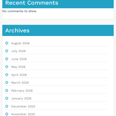
Recent Comments
No comments to show.
Archives
August 2026
July 2026
June 2026
May 2026
April 2026
March 2026
February 2026
January 2026
December 2025
November 2025