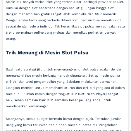
Selain itu, banyak variasi slot yang tersedia dari berbagai provider seluler.
Dimulai dengan slot sederhana dengan sedikit gulungan hingga slot
dengan menampilkan grafik sangat lebih kompleks dan fitur menarik.
Dengan aneka tema yang berbeda ditawarkan, pemain bisa memilih slot
sesuai dengan selera individu. Tak heran jika slot pulsa menjadi salah satu
trend permainan online yang meluas dan memikat perhatian banyak
orang.
Trik Menang di Mesin Slot Pulsa
Salah satu strategi jitu untuk memenangkan di slot pulsa adalah dengan
memahami tipe mesin berbagai hendak digunakan. Setiap mesin punya
ciri-ciri dan level pengembalian yang. Sebelum melakukan permainan,
luangkan memori untuk memahami aturan dan ciri-ciri yang ada di dalam
mesin ini. Pilihlah mesin dengan tingkat RTP (Return to Player) sangat
baik, sebab semakin baik RTP, semakin besar peluang Anda untuk
mendapatkan kemenangan.
Selanjutnya, kelola budget bermain kamu dengan bijak. Tentukan jumlah
uang yang kamu taruhkan dan hindari melebihi batas itu. Pengelolaan