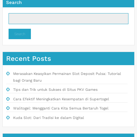
Search
Search
Recent Posts
Merasakan Keasyikan Permainan Slot Deposit Pulsa: Tutorial
bagi Orang Baru
Tips dan Trik untuk Sukses di Situs PKV Games
Cara Efektif Meningkatkan Kesempatan di Supertogel
Walitogel: Mengganti Cara Kita Semua Bertaruh Togel
Kuda Slot: Dari Tradisi ke dalam Digital