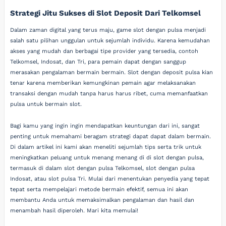
Strategi Jitu Sukses di Slot Deposit Dari Telkomsel
Dalam zaman digital yang terus maju, game slot dengan pulsa menjadi
salah satu pilihan unggulan untuk sejumlah individu. Karena kemudahan
akses yang mudah dan berbagai tipe provider yang tersedia, contoh
Telkomsel, Indosat, dan Tri, para pemain dapat dengan sanggup
merasakan pengalaman bermain bermain. Slot dengan deposit pulsa kian
tenar karena memberikan kemungkinan pemain agar melaksanakan
transaksi dengan mudah tanpa harus harus ribet, cuma memanfaatkan
pulsa untuk bermain slot.
Bagi kamu yang ingin ingin mendapatkan keuntungan dari ini, sangat
penting untuk memahami beragam strategi dapat dapat dalam bermain.
Di dalam artikel ini kami akan meneliti sejumlah tips serta trik untuk
meningkatkan peluang untuk menang menang di di slot dengan pulsa,
termasuk di dalam slot dengan pulsa Telkomsel, slot dengan pulsa
Indosat, atau slot pulsa Tri. Mulai dari menentukan penyedia yang tepat
tepat serta mempelajari metode bermain efektif, semua ini akan
membantu Anda untuk memaksimalkan pengalaman dan hasil dan
menambah hasil diperoleh. Mari kita memulai!