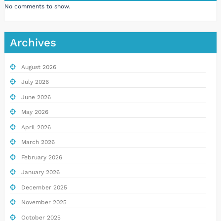
No comments to show.
Archives
August 2026
July 2026
June 2026
May 2026
April 2026
March 2026
February 2026
January 2026
December 2025
November 2025
October 2025