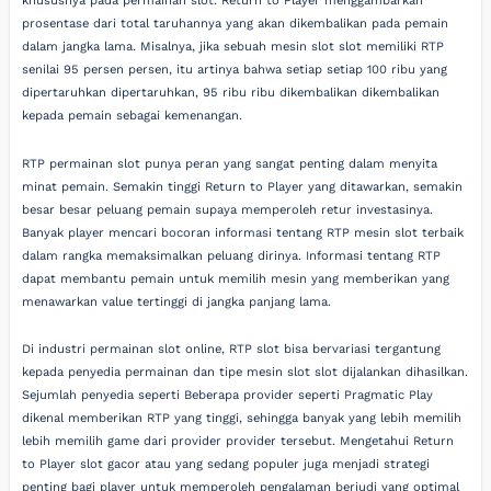
khususnya pada permainan slot. Return to Player menggambarkan
prosentase dari total taruhannya yang akan dikembalikan pada pemain
dalam jangka lama. Misalnya, jika sebuah mesin slot slot memiliki RTP
senilai 95 persen persen, itu artinya bahwa setiap setiap 100 ribu yang
dipertaruhkan dipertaruhkan, 95 ribu ribu dikembalikan dikembalikan
kepada pemain sebagai kemenangan.
RTP permainan slot punya peran yang sangat penting dalam menyita
minat pemain. Semakin tinggi Return to Player yang ditawarkan, semakin
besar besar peluang pemain supaya memperoleh retur investasinya.
Banyak player mencari bocoran informasi tentang RTP mesin slot terbaik
dalam rangka memaksimalkan peluang dirinya. Informasi tentang RTP
dapat membantu pemain untuk memilih mesin yang memberikan yang
menawarkan value tertinggi di jangka panjang lama.
Di industri permainan slot online, RTP slot bisa bervariasi tergantung
kepada penyedia permainan dan tipe mesin slot slot dijalankan dihasilkan.
Sejumlah penyedia seperti Beberapa provider seperti Pragmatic Play
dikenal memberikan RTP yang tinggi, sehingga banyak yang lebih memilih
lebih memilih game dari provider provider tersebut. Mengetahui Return
to Player slot gacor atau yang sedang populer juga menjadi strategi
penting bagi player untuk memperoleh pengalaman berjudi yang optimal