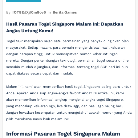
By
fOT8EJXjf0m8ov5
In
Berita Games
Hasil Pasaran Togel Singapore Malam Ini: Dapatkan
Angka Untung Kamu!
Togel SGP merupakan salah satu permainan yang banyak diinginkan oleh
masyarakat. Setiap malam, para pemain mengantisipasi hasil keluaran
dengan harapan tinggi untuk mendapatkan nomor keberuntungan
mereka. Dengan perkembangan teknologi, permainan togel secara online
semakin mudah dijangkau, dan informasi tentang togel SGP hari ini pun
dapat diakses secara cepat dan mudah.
Malam ini, kami akan memberikan hasil togel Singapore paling baru untuk
Anda. Apakah Anda siap angka-angka favorit Anda? Di artikel ini, kami
akan memberikan informasi lengkap mengenai angka togel Singapore,
yang mencakup keluaran sgp, live draw sgp, dan hasil sgp paling baru.
Jangan lewatkan kesempatan untuk mengetahui apakah nomor yang Anda
pilih membawa nasib baik malam ini!
Informasi Pasaran Togel Singapura Malam