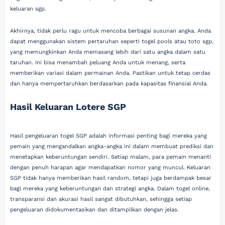
keluaran sgp.
Akhirnya, tidak perlu ragu untuk mencoba berbagai susunan angka. Anda
dapat menggunakan sistem pertaruhan seperti togel pools atau toto sgp,
yang memungkinkan Anda memasang lebih dari satu angka dalam satu
taruhan. Ini bisa menambah peluang Anda untuk menang, serta
memberikan variasi dalam permainan Anda. Pastikan untuk tetap cerdas
dan hanya mempertaruhkan berdasarkan pada kapasitas finansial Anda.
Hasil Keluaran Lotere SGP
Hasil pengeluaran togel SGP adalah informasi penting bagi mereka yang
pemain yang mengandalkan angka-angka ini dalam membuat prediksi dan
menetapkan keberuntungan sendiri. Setiap malam, para pemain menanti
dengan penuh harapan agar mendapatkan nomor yang muncul. Keluaran
SGP tidak hanya memberikan hasil random, tetapi juga berdampak besar
bagi mereka yang keberuntungan dan strategi angka. Dalam togel online,
transparansi dan akurasi hasil sangat dibutuhkan, sehingga setiap
pengeluaran didokumentasikan dan ditampilkan dengan jelas.