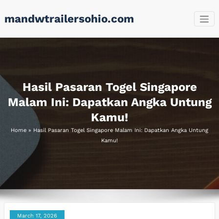
Skip
mandwtrailersohio.com
to
content
Hasil Pasaran Togel Singapore
Malam Ini: Dapatkan Angka Untung
Kamu!
Home
»
Hasil Pasaran Togel Singapore Malam Ini: Dapatkan Angka Untung
Kamu!
March 17, 2026