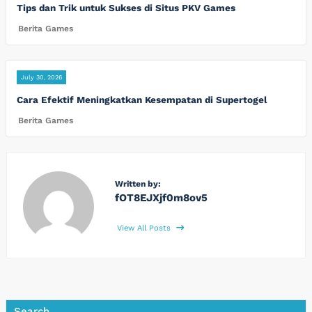
Tips dan Trik untuk Sukses di Situs PKV Games
Berita Games
July 30, 2026
Cara Efektif Meningkatkan Kesempatan di Supertogel
Berita Games
Written by:
fOT8EJXjf0m8ov5
View All Posts
Search