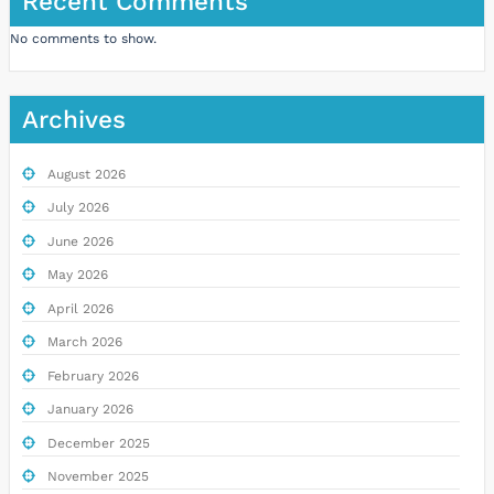
Recent Comments
No comments to show.
Archives
August 2026
July 2026
June 2026
May 2026
April 2026
March 2026
February 2026
January 2026
December 2025
November 2025