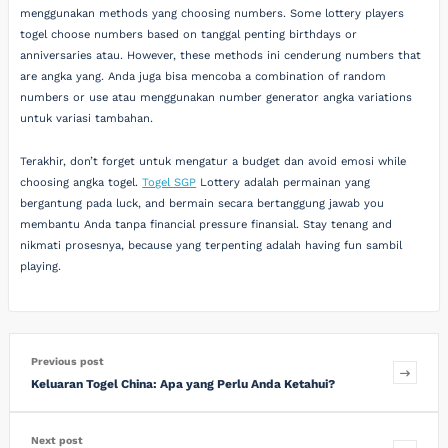
menggunakan methods yang choosing numbers. Some lottery players
togel choose numbers based on tanggal penting birthdays or
anniversaries atau. However, these methods ini cenderung numbers that
are angka yang. Anda juga bisa mencoba a combination of random
numbers or use atau menggunakan number generator angka variations
untuk variasi tambahan.
Terakhir, don’t forget untuk mengatur a budget dan avoid emosi while
choosing angka togel.
Togel SGP
Lottery adalah permainan yang
bergantung pada luck, and bermain secara bertanggung jawab you
membantu Anda tanpa financial pressure finansial. Stay tenang and
nikmati prosesnya, because yang terpenting adalah having fun sambil
playing.
Previous post
Keluaran Togel China: Apa yang Perlu Anda Ketahui?
Next post