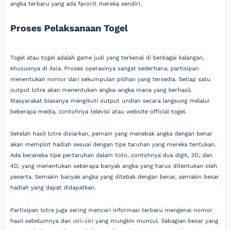
angka terbaru yang ada favorit mereka sendiri.
Proses Pelaksanaan Togel
Togel atau togel adalah game judi yang terkenal di berbagai kalangan,
khususnya di Asia. Proses operasinya sangat sederhana; partisipan
menentukan nomor dari sekumpulan pilihan yang tersedia. Setiap satu
output lotre akan menentukan angka-angka mana yang berhasil.
Masyarakat biasanya mengikuti output undian secara langsung melalui
beberapa media, contohnya televisi atau website official togel.
Setelah hasil lotre disiarkan, pemain yang menebak angka dengan benar
akan memplot hadiah sesuai dengan tipe taruhan yang mereka tentukan.
Ada beraneka tipe pertaruhan dalam toto, contohnya dua digit, 3D, dan
4D, yang menentukan seberapa banyak angka yang harus ditentukan oleh
peserta. Semakin banyak angka yang ditebak dengan benar, semakin besar
hadiah yang dapat didapatkan.
Partisipan lotre juga sering mencari informasi terbaru mengenai nomor
hasil sebelumnya dan ciri-ciri yang mungkin muncul. Sebagian besar yang