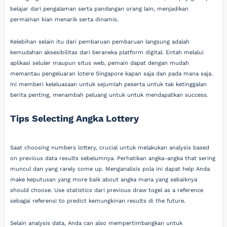
belajar dari pengalaman serta pandangan orang lain, menjadikan
permainan kian menarik serta dinamis.
Kelebihan selain itu dari pembaruan pembaruan langsung adalah
kemudahan aksesibilitas dari beraneka platform digital. Entah melalui
aplikasi seluler maupun situs web, pemain dapat dengan mudah
memantau pengeluaran lotere Singapore kapan saja dan pada mana saja.
Ini memberi keleluasaan untuk sejumlah peserta untuk tak ketinggalan
berita penting, menambah peluang untuk untuk mendapatkan success.
Tips Selecting Angka Lottery
Saat choosing numbers lottery, crucial untuk melakukan analysis based
on previous data results sebelumnya. Perhatikan angka-angka that sering
muncul dan yang rarely come up. Menganalisis pola ini dapat help Anda
make keputusan yang more baik about angka mana yang sebaiknya
should choose. Use statistics dari previous draw togel as a reference
sebagai referensi to predict kemungkinan results di the future.
Selain analysis data, Anda can also mempertimbangkan untuk