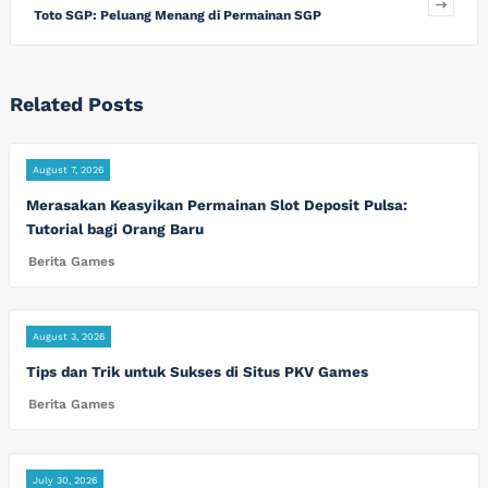
Toto SGP: Peluang Menang di Permainan SGP
Related Posts
August 7, 2026
Merasakan Keasyikan Permainan Slot Deposit Pulsa:
Tutorial bagi Orang Baru
Berita Games
August 3, 2026
Tips dan Trik untuk Sukses di Situs PKV Games
Berita Games
July 30, 2026