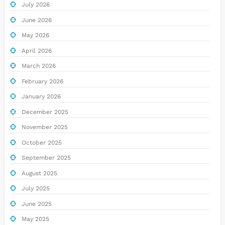
July 2026
June 2026
May 2026
April 2026
March 2026
February 2026
January 2026
December 2025
November 2025
October 2025
September 2025
August 2025
July 2025
June 2025
May 2025