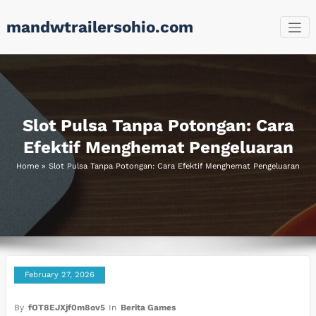
Skip
mandwtrailersohio.com
to
content
Slot Pulsa Tanpa Potongan: Cara
Efektif Menghemat Pengeluaran
Home
»
Slot Pulsa Tanpa Potongan: Cara Efektif Menghemat Pengeluaran
February 27, 2026
By
fOT8EJXjf0m8ov5
In
Berita Games