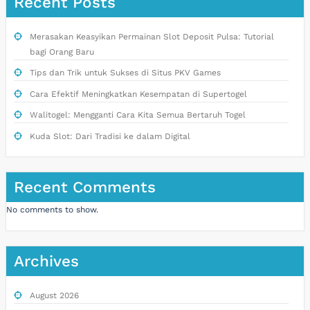
Recent Posts
Merasakan Keasyikan Permainan Slot Deposit Pulsa: Tutorial
bagi Orang Baru
Tips dan Trik untuk Sukses di Situs PKV Games
Cara Efektif Meningkatkan Kesempatan di Supertogel
Walitogel: Mengganti Cara Kita Semua Bertaruh Togel
Kuda Slot: Dari Tradisi ke dalam Digital
Recent Comments
No comments to show.
Archives
August 2026