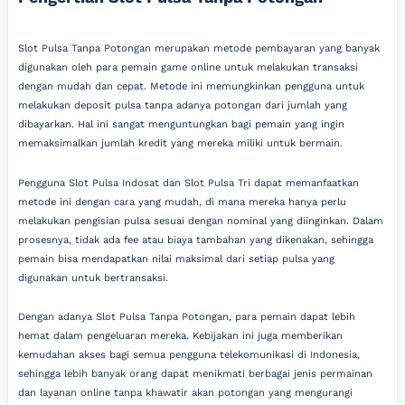
Slot Pulsa Tanpa Potongan merupakan metode pembayaran yang banyak
digunakan oleh para pemain game online untuk melakukan transaksi
dengan mudah dan cepat. Metode ini memungkinkan pengguna untuk
melakukan deposit pulsa tanpa adanya potongan dari jumlah yang
dibayarkan. Hal ini sangat menguntungkan bagi pemain yang ingin
memaksimalkan jumlah kredit yang mereka miliki untuk bermain.
Pengguna Slot Pulsa Indosat dan Slot Pulsa Tri dapat memanfaatkan
metode ini dengan cara yang mudah, di mana mereka hanya perlu
melakukan pengisian pulsa sesuai dengan nominal yang diinginkan. Dalam
prosesnya, tidak ada fee atau biaya tambahan yang dikenakan, sehingga
pemain bisa mendapatkan nilai maksimal dari setiap pulsa yang
digunakan untuk bertransaksi.
Dengan adanya Slot Pulsa Tanpa Potongan, para pemain dapat lebih
hemat dalam pengeluaran mereka. Kebijakan ini juga memberikan
kemudahan akses bagi semua pengguna telekomunikasi di Indonesia,
sehingga lebih banyak orang dapat menikmati berbagai jenis permainan
dan layanan online tanpa khawatir akan potongan yang mengurangi