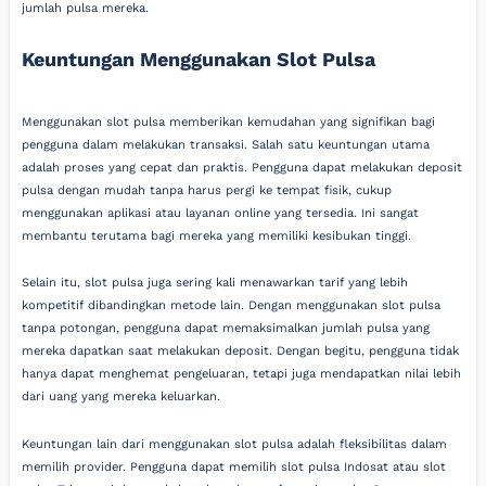
jumlah pulsa mereka.
Keuntungan Menggunakan Slot Pulsa
Menggunakan slot pulsa memberikan kemudahan yang signifikan bagi
pengguna dalam melakukan transaksi. Salah satu keuntungan utama
adalah proses yang cepat dan praktis. Pengguna dapat melakukan deposit
pulsa dengan mudah tanpa harus pergi ke tempat fisik, cukup
menggunakan aplikasi atau layanan online yang tersedia. Ini sangat
membantu terutama bagi mereka yang memiliki kesibukan tinggi.
Selain itu, slot pulsa juga sering kali menawarkan tarif yang lebih
kompetitif dibandingkan metode lain. Dengan menggunakan slot pulsa
tanpa potongan, pengguna dapat memaksimalkan jumlah pulsa yang
mereka dapatkan saat melakukan deposit. Dengan begitu, pengguna tidak
hanya dapat menghemat pengeluaran, tetapi juga mendapatkan nilai lebih
dari uang yang mereka keluarkan.
Keuntungan lain dari menggunakan slot pulsa adalah fleksibilitas dalam
memilih provider. Pengguna dapat memilih slot pulsa Indosat atau slot