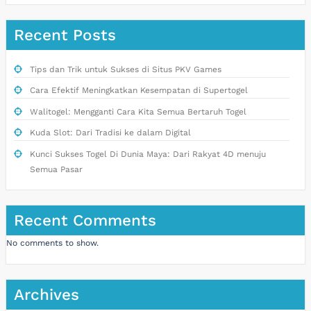
Recent Posts
Tips dan Trik untuk Sukses di Situs PKV Games
Cara Efektif Meningkatkan Kesempatan di Supertogel
Walitogel: Mengganti Cara Kita Semua Bertaruh Togel
Kuda Slot: Dari Tradisi ke dalam Digital
Kunci Sukses Togel Di Dunia Maya: Dari Rakyat 4D menuju
Semua Pasar
Recent Comments
No comments to show.
Archives