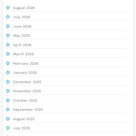
August 2026
July 2026
June 2026
May 2026
April 2026
March 2026
February 2026
January 2026
December 2025
November 2025
October 2025
September 2025
August 2025
July 2025