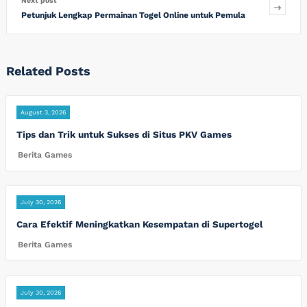
Next post
Petunjuk Lengkap Permainan Togel Online untuk Pemula
Related Posts
August 3, 2026
Tips dan Trik untuk Sukses di Situs PKV Games
Berita Games
July 30, 2026
Cara Efektif Meningkatkan Kesempatan di Supertogel
Berita Games
July 30, 2026