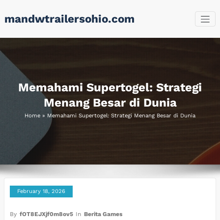
Skip
mandwtrailersohio.com
to
content
Memahami Supertogel: Strategi
Menang Besar di Dunia
Home
»
Memahami Supertogel: Strategi Menang Besar di Dunia
February 18, 2026
By
fOT8EJXjf0m8ov5
In
Berita Games