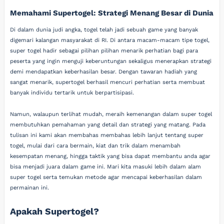
Memahami Supertogel: Strategi Menang Besar di Dunia
Di dalam dunia judi angka, togel telah jadi sebuah game yang banyak
digemari kalangan masyarakat di RI. Di antara macam-macam tipe togel,
super togel hadir sebagai pilihan pilihan menarik perhatian bagi para
peserta yang ingin menguji keberuntungan sekaligus menerapkan strategi
demi mendapatkan keberhasilan besar. Dengan tawaran hadiah yang
sangat menarik, supertogel berhasil mencuri perhatian serta membuat
banyak individu tertarik untuk berpartisipasi.
Namun, walaupun terlihat mudah, meraih kemenangan dalam super togel
membutuhkan pemahaman yang detail dan strategi yang matang. Pada
tulisan ini kami akan membahas membahas lebih lanjut tentang super
togel, mulai dari cara bermain, kiat dan trik dalam menambah
kesempatan menang, hingga taktik yang bisa dapat membantu anda agar
bisa menjadi juara dalam game ini. Mari kita masuki lebih dalam alam
super togel serta temukan metode agar mencapai keberhasilan dalam
permainan ini.
Apakah Supertogel?