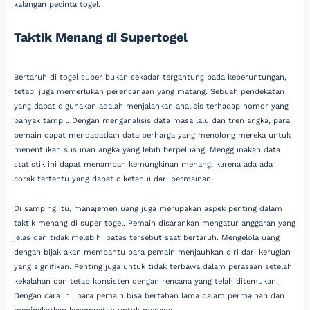
kalangan pecinta togel.
Taktik Menang di Supertogel
Bertaruh di togel super bukan sekadar tergantung pada keberuntungan,
tetapi juga memerlukan perencanaan yang matang. Sebuah pendekatan
yang dapat digunakan adalah menjalankan analisis terhadap nomor yang
banyak tampil. Dengan menganalisis data masa lalu dan tren angka, para
pemain dapat mendapatkan data berharga yang menolong mereka untuk
menentukan susunan angka yang lebih berpeluang. Menggunakan data
statistik ini dapat menambah kemungkinan menang, karena ada ada
corak tertentu yang dapat diketahui dari permainan.
Di samping itu, manajemen uang juga merupakan aspek penting dalam
taktik menang di super togel. Pemain disarankan mengatur anggaran yang
jelas dan tidak melebihi batas tersebut saat bertaruh. Mengelola uang
dengan bijak akan membantu para pemain menjauhkan diri dari kerugian
yang signifikan. Penting juga untuk tidak terbawa dalam perasaan setelah
kekalahan dan tetap konsisten dengan rencana yang telah ditemukan.
Dengan cara ini, para pemain bisa bertahan lama dalam permainan dan