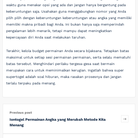
waktu guna menakar opsi yang ada dan jangan hanya bergantung pada
keberuntungan saja. Usahakan guna menggabungkan nomor yang Anda
pilih pilih dengan keberuntungan keberuntungan atau angka yang memiliki
memiliki makna pribadi bagi Anda. Ini bukan hanya saja memperindah
pengalaman lebih menarik, tetapi mampu dapat meningkatkan
kepercayaan diri Anda saat melakukan taruhan.
Terakhir, kelola budget permainan Anda secara bijaksana. Tetapkan batas
maksimal untuk setiap sesi permainan permainan, serta selalu mematuhi
batas tersebut. Menghindari perilaku tergesa-gesa saat bermain
merupakan cara untuk meminimalkan kerugian. Ingatlah bahwa super
supertogel adalah soal hiburan, maka rasakan prosesnya dan jangan
terlalu terpaku pada menang.
Previous post
Iontogel Permainan Angka yang Merubah Metode Kita
Menang