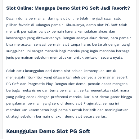
Slot Online: Mengapa Demo Slot PG Soft Jadi Favorit?
Dalam dunia permainan daring, slot online telah menjadi salah satu
pilihan favorit di kalangan pemain. Khususnya, demo slot PG Soft telah
menarik perhatian banyak pemain karena kemudahan akses dan
kesenangan yang ditawarkannya. Dengan adanya akun demo, para pemain
bisa merasakan sensasi bermain slot tanpa harus bertaruh dengan uang
sungguhan. Ini sangat menarik bagi mereka yang ingin mencoba berbagai
jenis permainan sebelum memutuskan untuk bertaruh secara nyata.
Salah satu keunggulan dari demo slot adalah kemampuan untuk
menjelajahi fitur-fitur yang ditawarkan oleh penyedia permainan seperti
PG Soft dan Pragmatic Play. Dengan slot demo, pemain dapat mengenal
berbagai mekanisme dan tema permainan, serta menentukan slot mana
yang paling cocok dengan preferensi mereka. Dari slot demo gacor hingga
pengalaman bermain yang seru di demo slot Pragmatic, semua ini
memberikan kesempatan bagi pemain untuk berlatih dan meningkatkan
strategi sebelum bermain di akun demo slot secara serius.
Keunggulan Demo Slot PG Soft