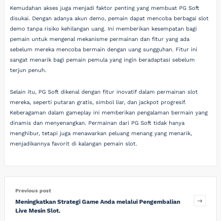
Kemudahan akses juga menjadi faktor penting yang membuat PG Soft
disukai. Dengan adanya akun demo, pemain dapat mencoba berbagai slot
demo tanpa risiko kehilangan uang. Ini memberikan kesempatan bagi
pemain untuk mengenal mekanisme permainan dan fitur yang ada
sebelum mereka mencoba bermain dengan uang sungguhan. Fitur ini
sangat menarik bagi pemain pemula yang ingin beradaptasi sebelum
terjun penuh.
Selain itu, PG Soft dikenal dengan fitur inovatif dalam permainan slot
mereka, seperti putaran gratis, simbol liar, dan jackpot progresif.
Keberagaman dalam gameplay ini memberikan pengalaman bermain yang
dinamis dan menyenangkan. Permainan dari PG Soft tidak hanya
menghibur, tetapi juga menawarkan peluang menang yang menarik,
menjadikannya favorit di kalangan pemain slot.
Previous post
Meningkatkan Strategi Game Anda melalui Pengembalian
Live Mesin Slot.