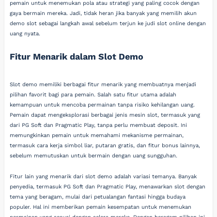
pemain untuk menemukan pola atau strategi yang paling cocok dengan
gaya bermain mereka. Jadi, tidak heran jika banyak yang memilih akun
demo slot sebagai langkah awal sebelum terjun ke judi slot online dengan
uang nyata.
Fitur Menarik dalam Slot Demo
Slot demo memiliki berbagai fitur menarik yang membuatnya menjadi
pilihan favorit bagi para pemain. Salah satu fitur utama adalah
kemampuan untuk mencoba permainan tanpa risiko kehilangan uang.
Pemain dapat mengeksplorasi berbagai jenis mesin slot, termasuk yang
dari PG Soft dan Pragmatic Play, tanpa perlu membuat deposit. Ini
memungkinkan pemain untuk memahami mekanisme permainan,
termasuk cara kerja simbol liar, putaran gratis, dan fitur bonus lainnya,
sebelum memutuskan untuk bermain dengan uang sungguhan.
Fitur lain yang menarik dari slot demo adalah variasi temanya. Banyak
penyedia, termasuk PG Soft dan Pragmatic Play, menawarkan slot dengan
tema yang beragam, mulai dari petualangan fantasi hingga budaya
populer. Hal ini memberikan pemain kesempatan untuk menemukan