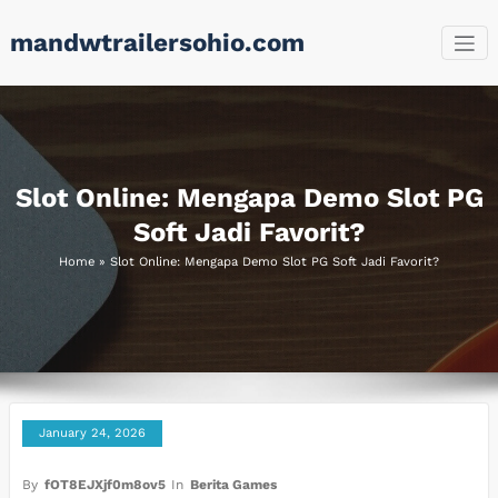
Skip
mandwtrailersohio.com
to
content
Slot Online: Mengapa Demo Slot PG
Soft Jadi Favorit?
Home
»
Slot Online: Mengapa Demo Slot PG Soft Jadi Favorit?
January 24, 2026
By
fOT8EJXjf0m8ov5
In
Berita Games