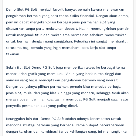
Demo Slot PG Soft menjadi favorit banyak pemain karena menawarkan
pengalaman bermain yang seru tanpa risiko finansial. Dengan akun demo,
pemain dapat mengeksplorasi berbagai jenis permainan slot yang
ditawarkan tanpa perlu melakukan deposit. Hal ini memungkinkan pemain
untuk mengenali fitur dan mekanisme permainan sebelum memutuskan
untuk bermain dengan uang sungguhan. Kelebihan ini sangat membantu,
terutama bagi pemula yang ingin memahami cara kerja slot tanpa
tekanan.
Selain itu, Slot Demo PG Soft juga memberikan akses ke berbagai tema
menarik dan grafik yang memukau. Visual yang berkualitas tinggi dan
animasi yang halus menciptakan pengalaman bermain yang imersif.
Dengan banyaknya pilihan permainan, pemain bisa mencoba berbagai
jenis slot, mulai dari yang klasik hingga yang modern, sehingga tidak akan
merasa bosan. Jaminan kualitas ini membuat PG Soft menjadi salah satu
penyedia permainan slot yang paling dicari.
Keunggulan lain dari Demo PG Soft adalah adanya kesempatan untuk
mencoba strategi bermain yang berbeda. Pemain dapat bereksperimen
dengan taruhan dan kombinasi tanpa kehilangan uang. Ini memungkinkan