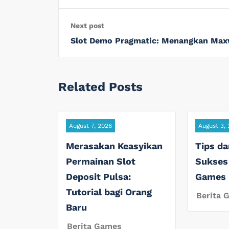
Next post
Slot Demo Pragmatic: Menangkan Maxw
Related Posts
August 7, 2026
August 3,
Merasakan Keasyikan
Tips da
Permainan Slot
Sukses 
Deposit Pulsa:
Games
Tutorial bagi Orang
Berita 
Baru
Berita Games