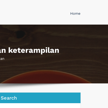
Home
an keterampilan
lan
Search