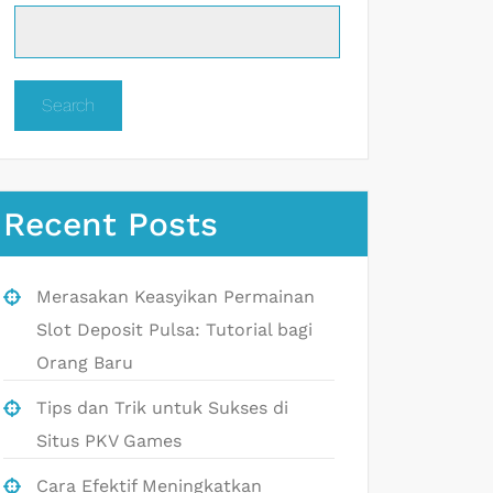
Search
Recent Posts
Merasakan Keasyikan Permainan
Slot Deposit Pulsa: Tutorial bagi
Orang Baru
Tips dan Trik untuk Sukses di
Situs PKV Games
Cara Efektif Meningkatkan