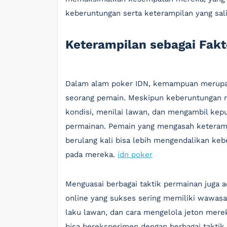
keberuntungan serta keterampilan yang sali
Keterampilan sebagai Fak
Dalam alam poker IDN, kemampuan merupa
seorang pemain. Meskipun keberuntungan 
kondisi, menilai lawan, dan mengambil kep
permainan. Pemain yang mengasah keteramp
berulang kali bisa lebih mengendalikan ke
pada mereka.
idn poker
Menguasai berbagai taktik permainan juga a
online yang sukses sering memiliki wawasan
laku lawan, dan cara mengelola jeton mere
bisa bereksperimen dengan berbagai taktik