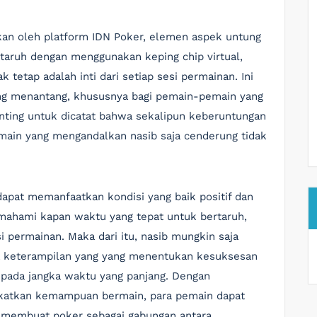
rkan oleh platform IDN Poker, elemen aspek untung
rtaruh dengan menggunakan keping chip virtual,
 tetap adalah inti dari setiap sesi permainan. Ini
ng menantang, khususnya bagi pemain-pemain yang
nting untuk dicatat bahwa sekalipun keberuntungan
main yang mengandalkan nasib saja cenderung tidak
dapat memanfaatkan kondisi yang baik positif dan
mahami kapan waktu yang tepat untuk bertaruh,
i permainan. Maka dari itu, nasib mungkin saja
keterampilan yang yang menentukan kesuksesan
 pada jangka waktu yang panjang. Dengan
katkan kemampuan bermain, para pemain dapat
membuat poker sebagai gabungan antara