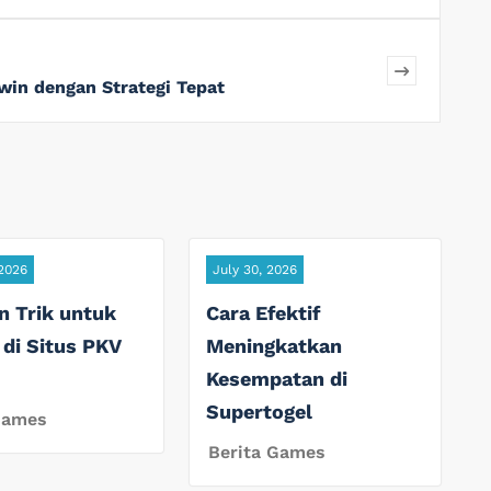
in dengan Strategi Tepat
 2026
July 30, 2026
n Trik untuk
Cara Efektif
di Situs PKV
Meningkatkan
Kesempatan di
Supertogel
Games
Berita Games