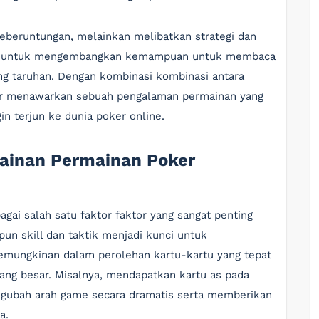
eberuntungan, melainkan melibatkan strategi dan
kan untuk mengembangkan kemampuan untuk membaca
ng taruhan. Dengan kombinasi kombinasi antara
er menawarkan sebuah pengalaman permainan yang
in terjun ke dunia poker online.
ainan Permainan Poker
gai salah satu faktor faktor yang sangat penting
un skill dan taktik menjadi kunci untuk
 kemungkinan dalam perolehan kartu-kartu yang tepat
yang besar. Misalnya, mendapatkan kartu as pada
mengubah arah game secara dramatis serta memberikan
a.