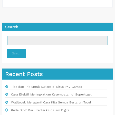
Search
Search
Recent Posts
Tips dan Trik untuk Sukses di Situs PKV Games
Cara Efektif Meningkatkan Kesempatan di Supertogel
Walitogel: Mengganti Cara Kita Semua Bertaruh Togel
Kuda Slot: Dari Tradisi ke dalam Digital