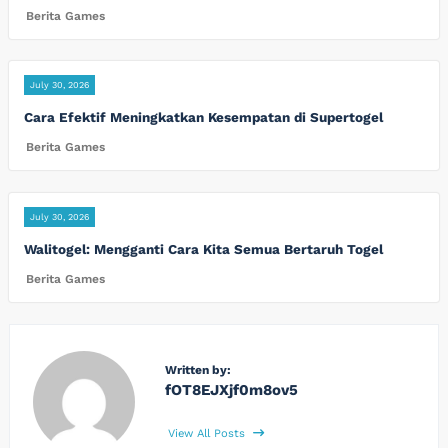
Berita Games
July 30, 2026
Cara Efektif Meningkatkan Kesempatan di Supertogel
Berita Games
July 30, 2026
Walitogel: Mengganti Cara Kita Semua Bertaruh Togel
Berita Games
Written by:
fOT8EJXjf0m8ov5
View All Posts