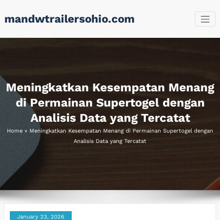
Skip
mandwtrailersohio.com
to
content
Meningkatkan Kesempatan Menang
di Permainan Supertogel dengan
Analisis Data yang Tercatat
Home
»
Meningkatkan Kesempatan Menang di Permainan Supertogel dengan
Analisis Data yang Tercatat
January 23, 2026