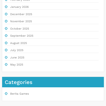
January 2026
December 2025
November 2025
October 2025
September 2025
August 2025
July 2025
June 2025
May 2025
Categories
Berita Games