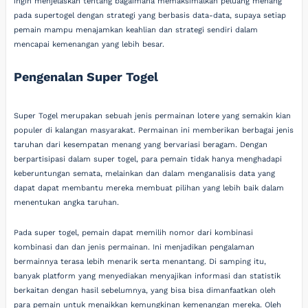
ingin menjelaskan tentang bagaimana memaksimalkan peluang menang
pada supertogel dengan strategi yang berbasis data-data, supaya setiap
pemain mampu menajamkan keahlian dan strategi sendiri dalam
mencapai kemenangan yang lebih besar.
Pengenalan Super Togel
Super Togel merupakan sebuah jenis permainan lotere yang semakin kian
populer di kalangan masyarakat. Permainan ini memberikan berbagai jenis
taruhan dari kesempatan menang yang bervariasi beragam. Dengan
berpartisipasi dalam super togel, para pemain tidak hanya menghadapi
keberuntungan semata, melainkan dan dalam menganalisis data yang
dapat dapat membantu mereka membuat pilihan yang lebih baik dalam
menentukan angka taruhan.
Pada super togel, pemain dapat memilih nomor dari kombinasi
kombinasi dan dan jenis permainan. Ini menjadikan pengalaman
bermainnya terasa lebih menarik serta menantang. Di samping itu,
banyak platform yang menyediakan menyajikan informasi dan statistik
berkaitan dengan hasil sebelumnya, yang bisa bisa dimanfaatkan oleh
para pemain untuk menaikkan kemungkinan kemenangan mereka. Oleh