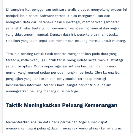
Di samping itu, penggunaan software analisis dapat menyokong proses ini
menjadi lebih cepat. Software tersebut bisa mengumpulkan dan
mengolah data dari beraneka hasil supertogel, memberikan gambaran
yang lebih jelas tentang nomor-nomor yang sering muncul dan angka
yang tidak umum muncul. Dengan data ini, peserta bisa memutuskan
tindakan yang lebih tepat dan menambah peluang mereka untuk menang.
Terakhir, penting untuk tidak sebatas mengandalkan pada data yang
tersedia, melainkan juga untuk terus mengupdate serta menilai strategi
yang diterapkan. Dunia supertogel senantiasa berubah, dan nomor-
nomor yang muncul setiap periode mungkin berbeda. Oleh karena itu,
pengkajian yang konsisten dan penyesuaian terhadap strategi
berdasarkan informasi terbaru bakal sangat berkontribusi dalam
meningkatkan peluang menang di supertogel.
Taktik Meningkatkan Peluang Kemenangan
Memanfaatkan analisa data pada permainan togel super dapat
menawarkan bagai peluang dalam menanjak kemungkinan kemenangan.