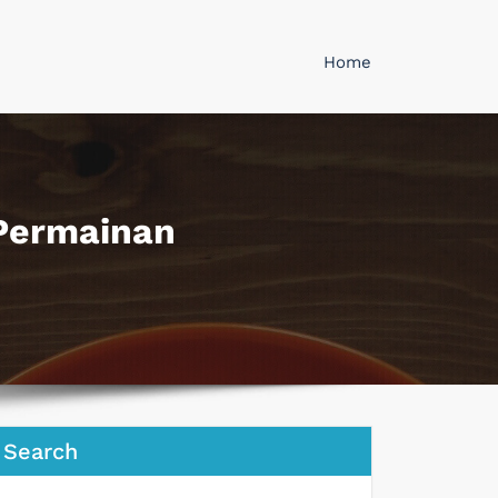
Home
 Permainan
Search