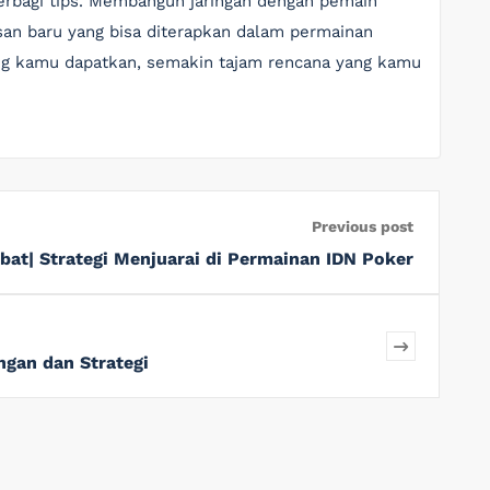
erbagi tips. Membangun jaringan dengan pemain
n baru yang bisa diterapkan dalam permainan
ng kamu dapatkan, semakin tajam rencana yang kamu
Previous post
at| Strategi Menjuarai di Permainan IDN Poker
ngan dan Strategi