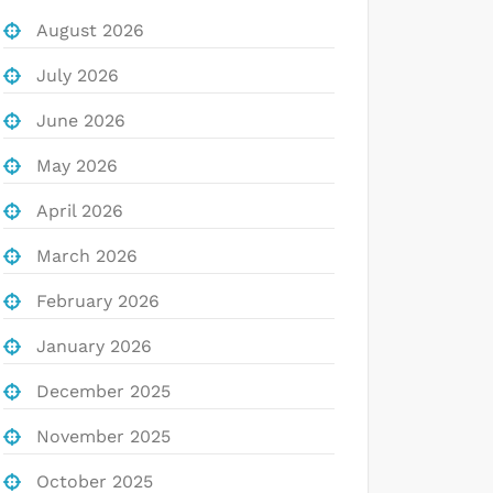
August 2026
July 2026
June 2026
May 2026
April 2026
March 2026
February 2026
January 2026
December 2025
November 2025
October 2025