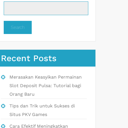
Search
Recent Posts
Merasakan Keasyikan Permainan
Slot Deposit Pulsa: Tutorial bagi
Orang Baru
Tips dan Trik untuk Sukses di
Situs PKV Games
Cara Efektif Meningkatkan