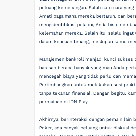
peluang kemenangan. Salah satu cara yang 
Amati bagaimana mereka bertaruh, dan bera
mengidentifikasi pola ini, Anda bisa membu
kelemahan mereka. Selain itu, selalu ingat
dalam keadaan tenang, meskipun kamu men
Manajemen bankroll menjadi kunci sukses d
batasan berapa banyak yang mau Anda pert
mencegah biaya yang tidak perlu dan mema
Pertimbangkan untuk melakukan sesi prakte
tanpa tekanan finansial. Dengan begitu, k
permainan di IDN Play.
Akhirnya, berinteraksi dengan pemain lain 
Poker, ada banyak peluang untuk diskusi d