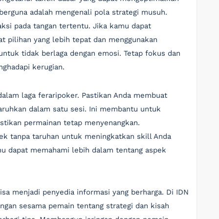
berguna adalah mengenali pola strategi musuh.
ksi pada tangan tertentu. Jika kamu dapat
at pilihan yang lebih tepat dan menggunakan
 untuk tidak berlaga dengan emosi. Tetap fokus dan
ghadapi kerugian.
alam laga feraripoker. Pastikan Anda membuat
aruhkan dalam satu sesi. Ini membantu untuk
stikan permainan tetap menyenangkan.
k tanpa taruhan untuk meningkatkan skill Anda
amu dapat memahami lebih dalam tentang aspek
bisa menjadi penyedia informasi yang berharga. Di IDN
engan sesama pemain tentang strategi dan kisah