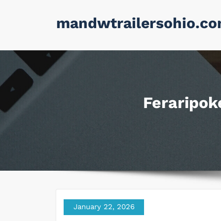
Skip
mandwtrailersohio.c
to
content
Feraripok
January 22, 2026