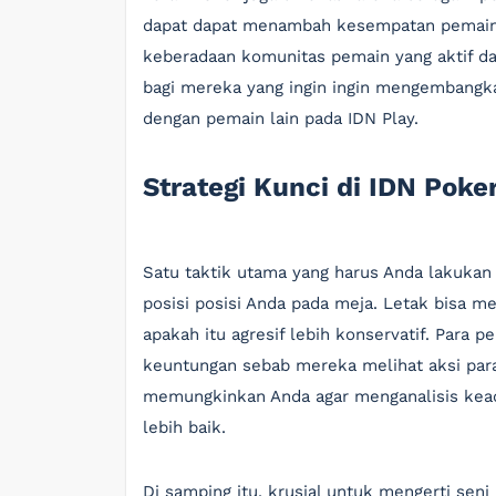
dapat dapat menambah kesempatan pemain
keberadaan komunitas pemain yang aktif dan
bagi mereka yang ingin ingin mengembangk
dengan pemain lain pada IDN Play.
Strategi Kunci di IDN Poke
Satu taktik utama yang harus Anda lakuka
posisi posisi Anda pada meja. Letak bisa 
apakah itu agresif lebih konservatif. Para 
keuntungan sebab mereka melihat aksi par
memungkinkan Anda agar menganalisis kead
lebih baik.
Di samping itu, krusial untuk mengerti sen