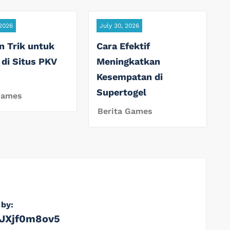
 2026
July 30, 2026
n Trik untuk
Cara Efektif
di Situs PKV
Meningkatkan
Kesempatan di
Supertogel
Games
Berita Games
 by:
JXjf0m8ov5