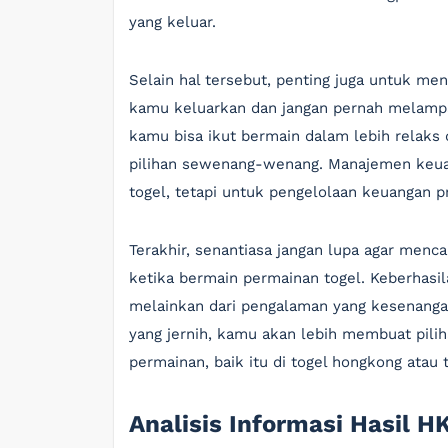
yang keluar.
Selain hal tersebut, penting juga untuk me
kamu keluarkan dan jangan pernah melampau
kamu bisa ikut bermain dalam lebih relaks
pilihan sewenang-wenang. Manajemen keuan
togel, tetapi untuk pengelolaan keuangan p
Terakhir, senantiasa jangan lupa agar menc
ketika bermain permainan togel. Keberhasi
melainkan dari pengalaman yang kesenangan
yang jernih, kamu akan lebih membuat pili
permainan, baik itu di togel hongkong atau 
Analisis Informasi Hasil H