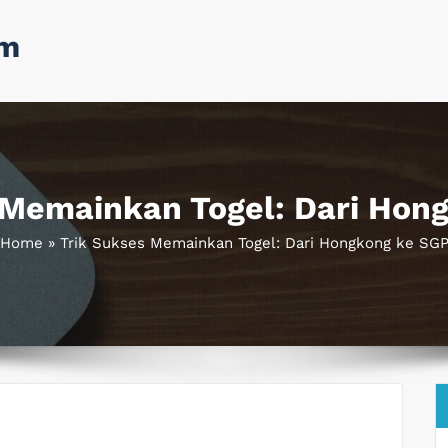
om
 Memainkan Togel: Dari Hon
Home
»
Trik Sukses Memainkan Togel: Dari Hongkong ke SG