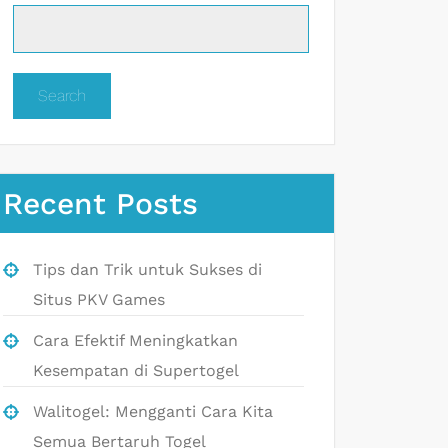
Search
Recent Posts
Tips dan Trik untuk Sukses di
Situs PKV Games
Cara Efektif Meningkatkan
Kesempatan di Supertogel
Walitogel: Mengganti Cara Kita
Semua Bertaruh Togel