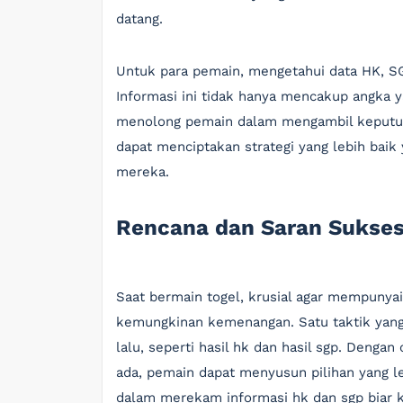
datang.
Untuk para pemain, mengetahui data HK, S
Informasi ini tidak hanya mencakup angka y
menolong pemain dalam mengambil keputusa
dapat menciptakan strategi yang lebih ba
mereka.
Rencana dan Saran Sukses
Saat bermain togel, krusial agar mempunya
kemungkinan kemenangan. Satu taktik yang 
lalu, seperti hasil hk dan hasil sgp. Dengan
ada, pemain dapat menyusun pilihan yang le
dalam merekam informasi hk dan sgp biar