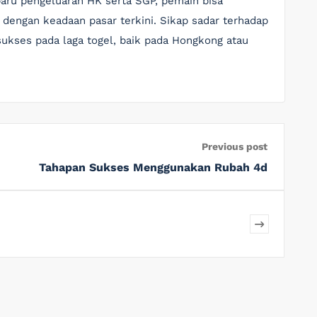
baru pengeluaran HK serta SGP, pemain bisa
dengan keadaan pasar terkini. Sikap sadar terhadap
 sukses pada laga togel, baik pada Hongkong atau
Previous post
Tahapan Sukses Menggunakan Rubah 4d