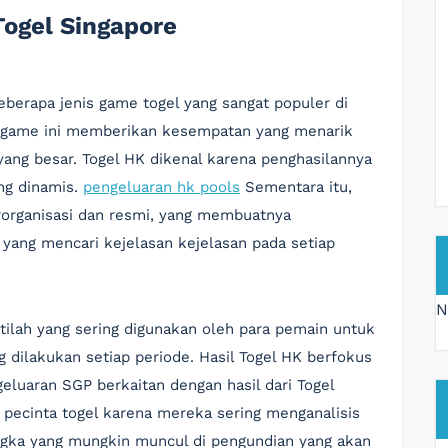
ogel Singapore
eberapa jenis game togel yang sangat populer di
n game ini memberikan kesempatan yang menarik
ng besar. Togel HK dikenal karena penghasilannya
ng dinamis.
pengeluaran hk pools
Sementara itu,
rorganisasi dan resmi, yang membuatnya
yang mencari kejelasan kejelasan pada setiap
N
stilah yang sering digunakan oleh para pemain untuk
g dilakukan setiap periode. Hasil Togel HK berfokus
eluaran SGP berkaitan dengan hasil dari Togel
k pecinta togel karena mereka sering menganalisis
ngka yang mungkin muncul di pengundian yang akan