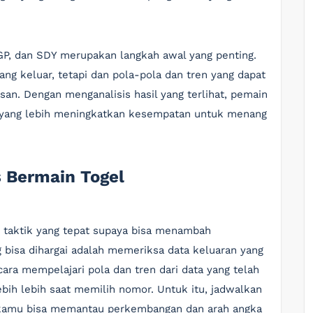
GP, dan SDY merupakan langkah awal yang penting.
ang keluar, tetapi dan pola-pola dan tren yang dapat
n. Dengan menganalisis hasil yang terlihat, pemain
ik yang lebih meningkatkan kesempatan untuk menang
 Bermain Togel
i taktik yang tepat supaya bisa menambah
bisa dihargai adalah memeriksa data keluaran yang
 cara mempelajari pola dan tren dari data yang telah
bih lebih saat memilih nomor. Untuk itu, jadwalkan
 kamu bisa memantau perkembangan dan arah angka