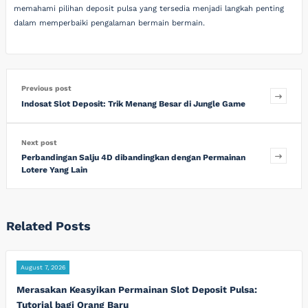
memahami pilihan deposit pulsa yang tersedia menjadi langkah penting
dalam memperbaiki pengalaman bermain bermain.
Previous post
Indosat Slot Deposit: Trik Menang Besar di Jungle Game
Next post
Perbandingan Salju 4D dibandingkan dengan Permainan
Lotere Yang Lain
Related Posts
August 7, 2026
Merasakan Keasyikan Permainan Slot Deposit Pulsa:
Tutorial bagi Orang Baru