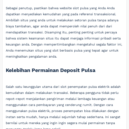
Sebagai penutup, pastikan bahwa website slot pulsa yang Anda Anda
dapatkan menyediakan kemudahan yang pada referensi transaksional.
Ambillah situs yang anda untuk melakukan setoran pulsa tanpa adanya
biaya tambahan, agar anda dapat memperoleh nilai penuh dari dari
mendapatkan transaksi. Disamping itu, penting penting untuk percaya
bahwa sistem keamanan situs itu dapat menjaga informasi pribadi serta
keuangan anda. Dengan mempertimbangkan mengetahui segala faktor ini,
Anda menemukan situs yang slot berbasis pulsa yang tepat agar untuk
meningkatkan pengalaman anda.
Kelebihan Permainan Deposit Pulsa
Salah satu keunggulan utama dari slot penempatan pulsa elektrik adalah
kemudahan dalam melakukan transaksi. Beberapa pengguna tidak perlu
repot-repot menjalankan pengiriman melalui lembaga keuangan atau
menggunakan cara pembayaran yang cenderung rumit. Dengan cara
menggunakan pulsa elektrik, proses penempatan bisa dilakukan dengan
instan serta mudah, hanya melalui sejumlah tahap sederhana. Ini sangat
bernilai untuk mereka yang ingin ingin segera mulai permainan tanpa