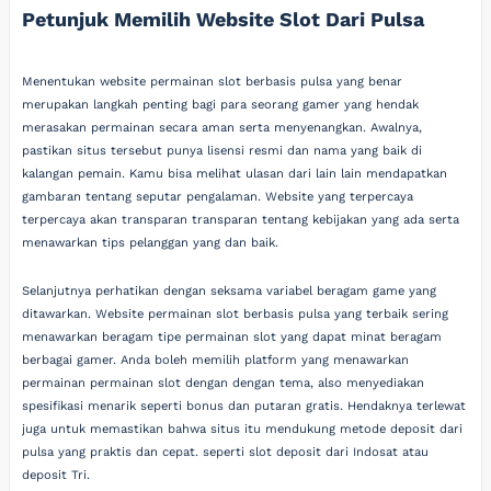
Petunjuk Memilih Website Slot Dari Pulsa
Menentukan website permainan slot berbasis pulsa yang benar
merupakan langkah penting bagi para seorang gamer yang hendak
merasakan permainan secara aman serta menyenangkan. Awalnya,
pastikan situs tersebut punya lisensi resmi dan nama yang baik di
kalangan pemain. Kamu bisa melihat ulasan dari lain lain mendapatkan
gambaran tentang seputar pengalaman. Website yang terpercaya
terpercaya akan transparan transparan tentang kebijakan yang ada serta
menawarkan tips pelanggan yang dan baik.
Selanjutnya perhatikan dengan seksama variabel beragam game yang
ditawarkan. Website permainan slot berbasis pulsa yang terbaik sering
menawarkan beragam tipe permainan slot yang dapat minat beragam
berbagai gamer. Anda boleh memilih platform yang menawarkan
permainan permainan slot dengan dengan tema, also menyediakan
spesifikasi menarik seperti bonus dan putaran gratis. Hendaknya terlewat
juga untuk memastikan bahwa situs itu mendukung metode deposit dari
pulsa yang praktis dan cepat. seperti slot deposit dari Indosat atau
deposit Tri.