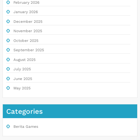
February 2026
January 2026
December 2025
November 2025
October 2025
September 2025
August 2025
July 2025
June 2025
May 2025
Categories
Berita Games