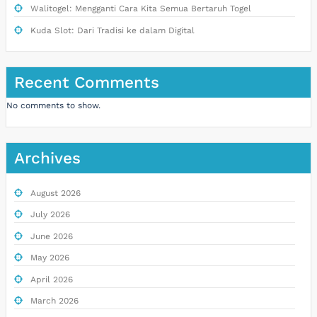
Walitogel: Mengganti Cara Kita Semua Bertaruh Togel
Kuda Slot: Dari Tradisi ke dalam Digital
Recent Comments
No comments to show.
Archives
August 2026
July 2026
June 2026
May 2026
April 2026
March 2026