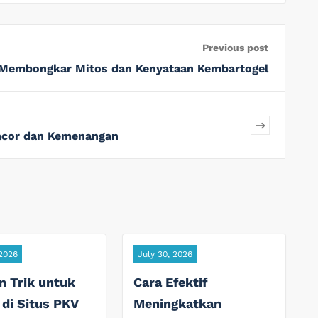
Previous post
: Membongkar Mitos dan Kenyataan Kembartogel
acor dan Kemenangan
 2026
July 30, 2026
n Trik untuk
Cara Efektif
di Situs PKV
Meningkatkan