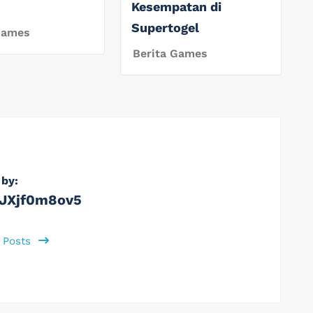
Kesempatan di
Supertogel
Games
Berita Games
 by:
JXjf0m8ov5
l Posts