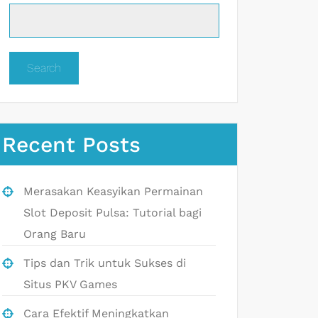
Search
Recent Posts
Merasakan Keasyikan Permainan
Slot Deposit Pulsa: Tutorial bagi
Orang Baru
Tips dan Trik untuk Sukses di
Situs PKV Games
Cara Efektif Meningkatkan