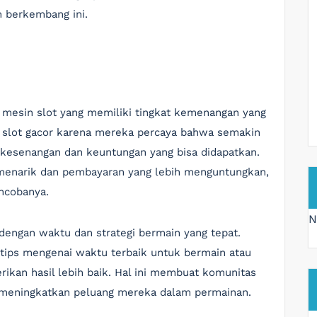
 berkembang ini.
a mesin slot yang memiliki tingkat kemenangan yang
slot gacor karena mereka percaya bahwa semakin
 kesenangan dan keuntungan yang bisa didapatkan.
ur menarik dan pembayaran yang lebih menguntungkan,
ncobanya.
N
 dengan waktu dan strategi bermain yang tepat.
tips mengenai waktu terbaik untuk bermain atau
kan hasil lebih baik. Hal ini membuat komunitas
k meningkatkan peluang mereka dalam permainan.