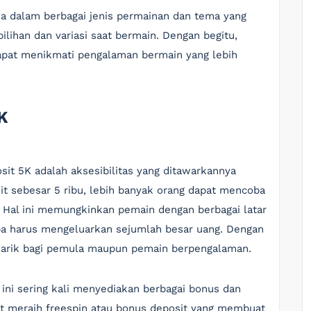
edia dalam berbagai jenis permainan dan tema yang
ilihan dan variasi saat bermain. Dengan begitu,
apat menikmati pengalaman bermain yang lebih
K
sit 5K adalah aksesibilitas yang ditawarkannya
t sebesar 5 ribu, lebih banyak orang dapat mencoba
 Hal ini memungkinkan pemain dengan berbagai latar
pa harus mengeluarkan sejumlah besar uang. Dengan
enarik bagi pemula maupun pemain berpengalaman.
i ini sering kali menyediakan berbagai bonus dan
 meraih freespin atau bonus deposit yang membuat