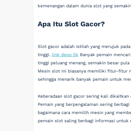
kemenangan dalam dunia slot yang semakin
Apa Itu Slot Gacor?
Slot gacor adalah istilah yang merujuk pad
tinggi.
link depo 5k
Banyak pemain mencari 
tinggi peluang menang, semakin besar pula
Mesin slot ini biasanya memiliki fitur-fit
sehingga menarik banyak pemain untuk me
Keberadaan slot gacor sering kali dikaitkan
Pemain yang berpengalaman sering berbagi 
bagaimana cara memilih mesin yang memberi
pemain slot saling berbagi informasi untu