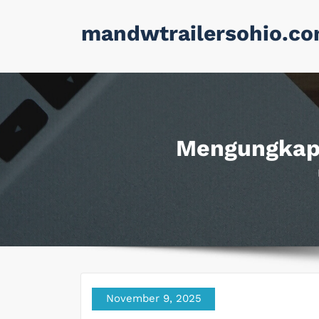
Skip
mandwtrailersohio.c
to
content
Mengungkap 
November 9, 2025