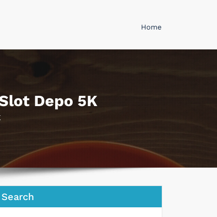
Home
Slot Depo 5K
K
Search