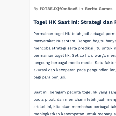
By
fOT8EJXjf0m8ov5
In
Berita Games
Togel HK Saat Ini: Strategi da
Permainan togel HK telah jadi sebagai perma
masyarakat Nusantara. Dengan begitu bany
mencoba strategi serta prediksi jitu unt
permainan togel hk. Setiap hari, warga mena
langsung berbagai media media. Satu faktor
akurasi dan kecepatan pada pengundian lan
bagi para penjudi.
Saat ini, beragam pecinta togel hk yang sa
pools pipot, dan memahami lebih jauh men
artikel ini, kita akan membahas berbagai ta
meningkatkan kesempatan untuk menang and