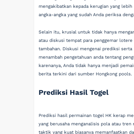
mengakibatkan kepada kerugian yang lebih 
angka-angka yang sudah Anda periksa denga
Selain itu, krusial untuk tidak hanya men
atau diskusi tempat para penggemar lote
tambahan. Diskusi mengenai prediksi sert
menambah pengetahuan anda tentang pengu
karenanya, Anda tidak hanya menjadi pemain 
berita terkini dari sumber Hongkong pools.
Prediksi Hasil Togel
Prediksi hasil permainan togel HK kerap me
yang berusaha menganalisis pola atau tren 
taktik yang kuat biasanya memanfaatkan d