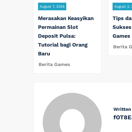
August 7, 2026
August 3,
Merasakan Keasyikan
Tips da
Permainan Slot
Sukses 
Deposit Pulsa:
Games
Tutorial bagi Orang
Berita 
Baru
Berita Games
Written
fOT8E