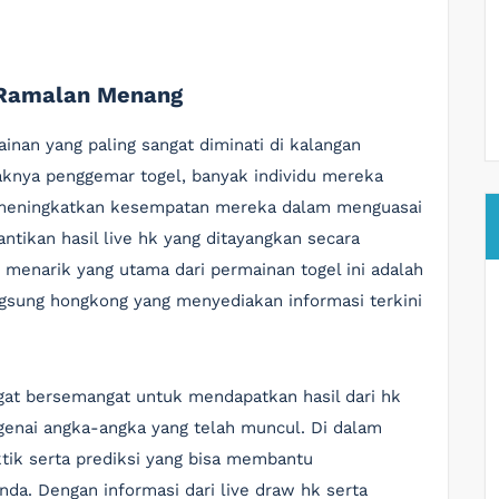
n Ramalan Menang
inan yang paling sangat diminati di kalangan
aknya penggemar togel, banyak individu mereka
uk meningkatkan kesempatan mereka dalam menguasai
ntikan hasil live hk yang ditayangkan secara
 menarik yang utama dari permainan togel ini adalah
gsung hongkong yang menyediakan informasi terkini
ngat bersemangat untuk mendapatkan hasil dari hk
genai angka-angka yang telah muncul. Di dalam
ktik serta prediksi yang bisa membantu
a. Dengan informasi dari live draw hk serta