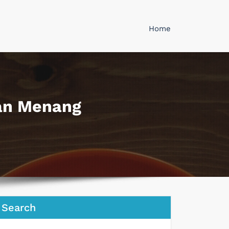
Home
lan Menang
Search