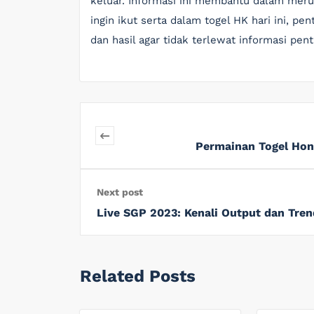
keluar. Informasi ini membantu dalam meru
ingin ikut serta dalam togel HK hari ini, pe
dan hasil agar tidak terlewat informasi pent
Permainan Togel Hon
Next post
Live SGP 2023: Kenali Output dan Trend
Related Posts