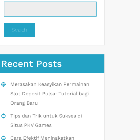
Search
Recent Posts
Merasakan Keasyikan Permainan
Slot Deposit Pulsa: Tutorial bagi
Orang Baru
Tips dan Trik untuk Sukses di
Situs PKV Games
Cara Efektif Meningkatkan