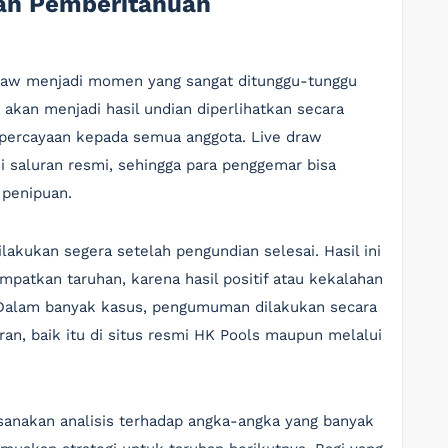
an Pemberitahuan
draw menjadi momen yang sangat ditunggu-tunggu
 akan menjadi hasil undian diperlihatkan secara
epercayaan kepada semua anggota. Live draw
ui saluran resmi, sehingga para penggemar bisa
 penipuan.
lakukan segera setelah pengundian selesai. Hasil ini
mpatkan taruhan, karena hasil positif atau kekalahan
. Dalam banyak kasus, pengumuman dilakukan secara
ran, baik itu di situs resmi HK Pools maupun melalui
ksanakan analisis terhadap angka-angka yang banyak