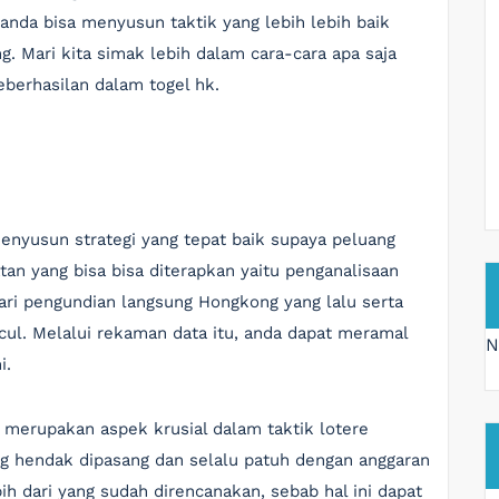
da bisa menyusun taktik yang lebih lebih baik
 Mari kita simak lebih dalam cara-cara apa saja
berhasilan dalam togel hk.
enyusun strategi yang tepat baik supaya peluang
tan yang bisa bisa diterapkan yaitu penganalisaan
dari pengundian langsung Hongkong yang lalu serta
l. Melalui rekaman data itu, anda dapat meramal
N
i.
n merupakan aspek krusial dalam taktik lotere
g hendak dipasang dan selalu patuh dengan anggaran
ih dari yang sudah direncanakan, sebab hal ini dapat