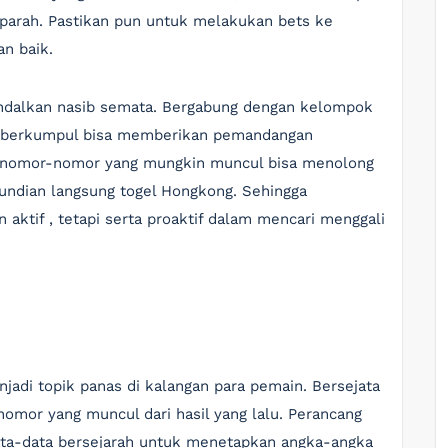
parah. Pastikan pun untuk melakukan bets ke
n baik.
gandalkan nasib semata. Bergabung dengan kelompok
re berkumpul bisa memberikan pemandangan
a nomor-nomor yang mungkin muncul bisa menolong
ndian langsung togel Hongkong. Sehingga
aktif , tetapi serta proaktif dalam mencari menggali
njadi topik panas di kalangan para pemain. Bersejata
nomor yang muncul dari hasil yang lalu. Perancang
ata-data bersejarah untuk menetapkan angka-angka