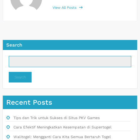
View All Posts
Search
Search
Recent Posts
Tips dan Trik untuk Sukses di Situs PKV Games
Cara Efektif Meningkatkan Kesempatan di Supertogel
Walitogel: Mengganti Cara Kita Semua Bertaruh Togel