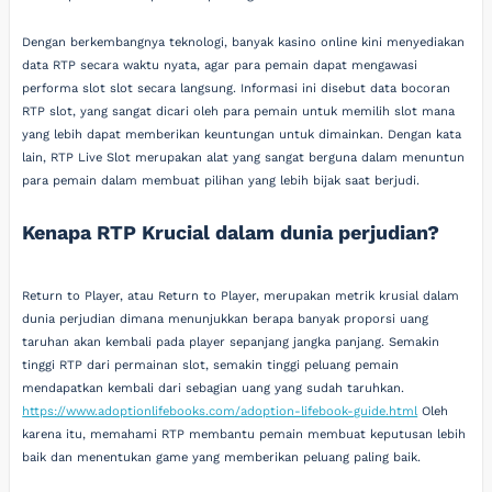
Dengan berkembangnya teknologi, banyak kasino online kini menyediakan
data RTP secara waktu nyata, agar para pemain dapat mengawasi
performa slot slot secara langsung. Informasi ini disebut data bocoran
RTP slot, yang sangat dicari oleh para pemain untuk memilih slot mana
yang lebih dapat memberikan keuntungan untuk dimainkan. Dengan kata
lain, RTP Live Slot merupakan alat yang sangat berguna dalam menuntun
para pemain dalam membuat pilihan yang lebih bijak saat berjudi.
Kenapa RTP Krucial dalam dunia perjudian?
Return to Player, atau Return to Player, merupakan metrik krusial dalam
dunia perjudian dimana menunjukkan berapa banyak proporsi uang
taruhan akan kembali pada player sepanjang jangka panjang. Semakin
tinggi RTP dari permainan slot, semakin tinggi peluang pemain
mendapatkan kembali dari sebagian uang yang sudah taruhkan.
https://www.adoptionlifebooks.com/adoption-lifebook-guide.html
Oleh
karena itu, memahami RTP membantu pemain membuat keputusan lebih
baik dan menentukan game yang memberikan peluang paling baik.