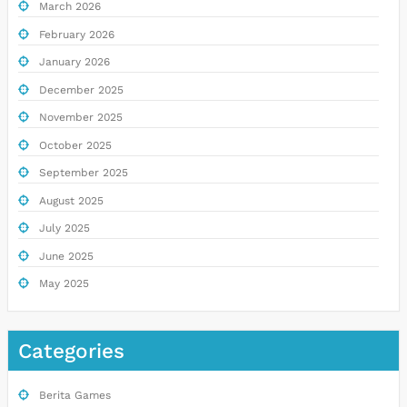
March 2026
February 2026
January 2026
December 2025
November 2025
October 2025
September 2025
August 2025
July 2025
June 2025
May 2025
Categories
Berita Games