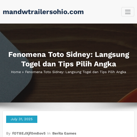
Skip
mandwtrailersohio.com
to
content
Fenomena Toto Sidney: Langsung
Togel dan Tips Pilih Angka
Home
»
Fenomena Toto Sidney: Langsung Togel dan Tips Pilih Angka
July 31, 2025
By
fOT8EJXjf0m8ov5
In
Berita Games