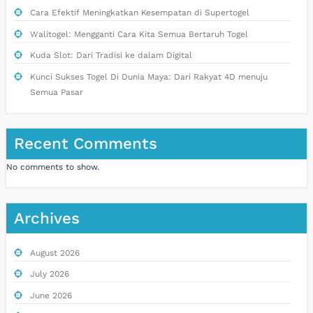
Cara Efektif Meningkatkan Kesempatan di Supertogel
Walitogel: Mengganti Cara Kita Semua Bertaruh Togel
Kuda Slot: Dari Tradisi ke dalam Digital
Kunci Sukses Togel Di Dunia Maya: Dari Rakyat 4D menuju
Semua Pasar
Recent Comments
No comments to show.
Archives
August 2026
July 2026
June 2026